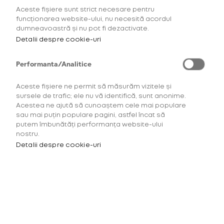
Aceste fișiere sunt strict necesare pentru
funcționarea website-ului, nu necesită acordul
Recipient
dumneavoastră și nu pot fi dezactivate.
stick-uri Hilo si
Detalii despre cookie-uri
Hilo Plus
Performanta/Analitice
60,00 Lei
Aceste fișiere ne permit să măsurăm vizitele și
sursele de trafic; ele nu vă identifică, sunt anonime.
Acestea ne ajută să cunoaștem cele mai populare
ADAUGĂ ÎN COȘ
sau mai puțin populare pagini, astfel încat să
putem îmbunătăți performanța website-ului
nostru.
Detalii despre cookie-uri