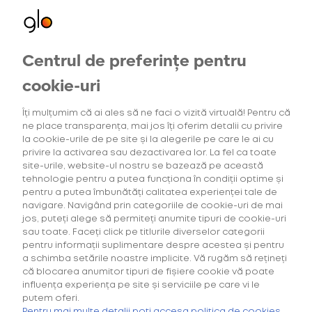
15,00 Lei
Centrul de preferințe pentru
HILO, Hilo Plus
cookie-uri
Oferte exclusive
pentru utilizatorii noi
Îți mulțumim că ai ales să ne faci o vizită virtuală! Pentru că
ne place transparența, mai jos îți oferim detalii cu privire
la cookie-urile de pe site și la alegerile pe care le ai cu
privire la activarea sau dezactivarea lor. La fel ca toate
site-urile, website-ul nostru se bazează pe această
tehnologie pentru a putea funcționa în condiții optime și
pentru a putea îmbunătăți calitatea experienței tale de
navigare. Navigând prin categoriile de cookie-uri de mai
jos, puteți alege să permiteți anumite tipuri de cookie-uri
sau toate. Faceți click pe titlurile diverselor categorii
pentru informații suplimentare despre acestea și pentru
a schimba setările noastre implicite. Vă rugăm să rețineți
că blocarea anumitor tipuri de fișiere cookie vă poate
influența experiența pe site și serviciile pe care vi le
putem oferi.
Pentru mai multe detalii poți accesa politica de cookies