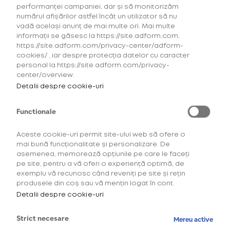
performanței campaniei, dar și să monitorizăm
Instrument practic pentru extragerea resturilor
numărul afișărilor astfel încât un utilizator să nu
de stick-uri din camera de încălzire a
vadă același anunț de mai multe ori. Mai multe
dispozitivului, în cazul ruperii acestora.
informații se găsesc la https://site.adform.com,
Extragerea se face în doar trei pași simpli:
https://site.adform.com/privacy-center/adform-
cookies/ , iar despre protecția datelor cu caracter
împinge, rotește și trage (pentru mai multe
personal la https://site.adform.com/privacy-
detalii consultă filmulețul de utilizare a acestui
center/overview.
instrument).
Detalii despre cookie-uri
Functionale
Accesorii potrivite pentru
Aceste cookie-uri permit site-ului web să ofere o
mai bună funcționalitate și personalizare. De
dispozitivul tău
asemenea, memorează opțiunile pe care le faceți
pe site, pentru a vă oferi o experiență optimă, de
Alege dintr-o varietate de accesorii și articole 
exemplu vă recunosc când reveniți pe site și rețin
care îți definesc stilul glo™.
produsele din coș sau vă mențin logat în cont.
Detalii despre cookie-uri
Strict necesare
Mereu active
pentru Hilo si Hilo Plus
pentru Hil