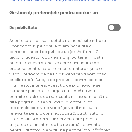
Cumpără primul tău Starter Kit cu
40% discount*
și deblochează
Gestionați preferințele pentru cookie-uri
oferta de
6 pachete la preț de 3**
.
AFLĂ MAI MULTE
Recenzii
AFLĂ MAI MULTE
Instrument pentru extragerea
De publicitate
*Ofertă valabilă în perioada 29.07.2026-29.08.2026, în limita stocului disponibil.
**Ofertă valabilă în perioada 29.07.2026-29.09.2026, în limita stocului disponibil.
stick-urilor
Consultați regulamentele campaniilor
aici
și
aici
Aceste cookies sunt setate pe acest site în baza
unor acorduri pe care le avem încheiate cu
5
partenerii noștri de publicitate (ex. Adform). Cu
1
Recenzii
Rating:
ajutorul acestor cookies, noi și partenerii noștri
100
100
% of
putem observa și analiza care sunt tipurile de
produse pentru care manifestati interes și, la o
Livrare gratuită la comenzi de peste
vizită ulterioară pe pe un alt website va vom afișa
80 lei.
publicitate în funcție de produsul pentru care ati
manifestat interes. Acest tip de promovare se
Comenzile cu valoare mai mică de 80
numește publicitate targetata. Dacă nu veți
lei percep o taxă de 5 lei.
permite cookies de publicitate nu inseamna că pe
alte pagini nu vi se va livra publicitate, ci că
reclamele care vi se vor afișa vor fi mai puțin
relevante pentru dumneavoastră, ca utilizator al
Informații despre produs
internetului. Adform - un serviciu care permite
afișarea de anunțuri, de tip reclamă, relevante
pentru utilizatori. Serviciul ne permite îmbunătățirea