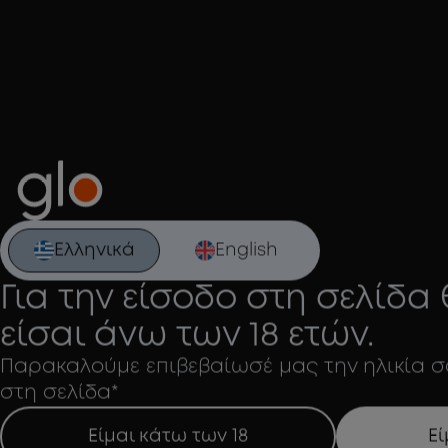
Χ
Ελληνικά
English
Για την είσοδο στη σελίδα
είσαι άνω των 18 ετών.
Παρακαλούμε επιβεβαίωσέ μας την ηλικία σ
στη σελίδα*
Είμαι κάτω των 18
Εί