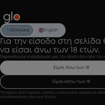
Το προϊόν αυτό περιέχει νικοτίνη, η οποία είναι εξαιρετικά εθιστική ουσία.
ΔΩΡΕΑΝ ΜΕΤΑΦΟΡΙΚΑ ΓΙΑ ΑΓΟΡΕΣ ΑΝΩ ΤΩΝ €6.
συνίσταται σε μη καπνιστές.
Ελληνικά
English
Για την είσοδο στη σελίδα
να
είσαι άνω των 18 ετών.
Παρακαλούμε επιβεβαίωσέ μας την ηλικία σου πριν την 
Είμαι άνω των 18
Είμαι κάτω των 18
*Το προϊόν αυτό περιέχει νικοτίνη, η οποία είναι εξαιρετικά εθι
για καταναλωτές άνω των 18 ετών.
Arctic Click