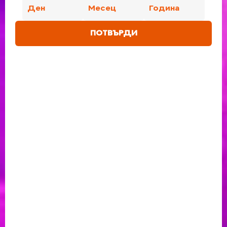
ПОТВЪРДИ