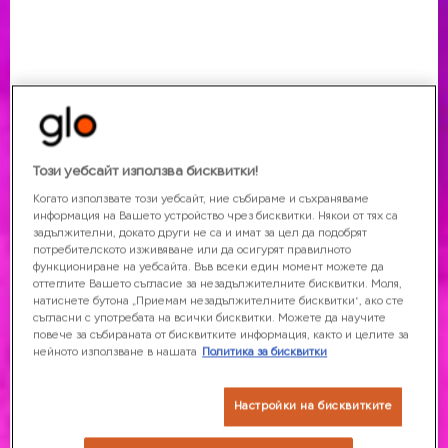
КОМПАКТЕН РАЗМЕР,
ОТЛИЧИТЕЛЕН ДИЗАЙН
По-малко и по-ергономично, glo™
HYPER Pro предлага изживяване
за всеки вкус.
НАУЧИ ПОВЕЧЕ
Този уебсайт използва бисквитки!
Когато използвате този уебсайт, ние събираме и съхраняваме
информация на Вашето устройство чрез бисквитки. Някои от тях са
задължителни, докато други не са и имат за цел да подобрят
потребителското изживяване или да осигурят правилното
ИНОВАТИВНА
функциониране на уебсайта. Във всеки един момент можете да
ТЕХНОЛОГИЯ ЗА
оттеглите Вашето съгласие за незадължителните бисквитки. Моля,
НАГРЯВАНЕ
натиснете бутона „Приемам незадължителните бисквитки“, ако сте
съгласни с употребата на всички бисквитки. Можете да научите
Приготви се за нови изживявания
повече за събираната от бисквитките информация, както и целите за
glo™!
нейното използване в нашата
Политика за бисквитки
НАУЧИ ПОВЕЧЕ
Настройки на бисквитките