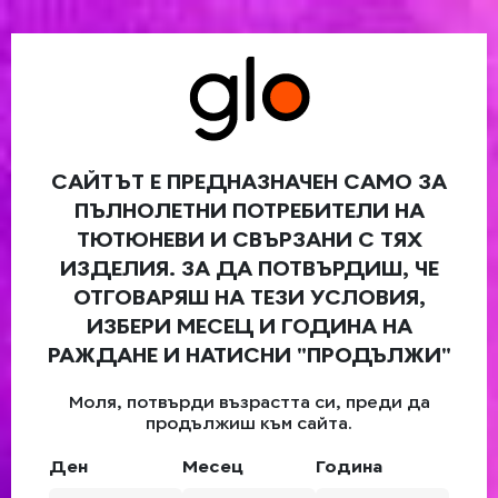
МОЯТА КОЛИЧКА
MENU
ВЛЕЗ
МАГАЗИНИ
КОНТАКТИ
КУПИ ОНЛАЙН
САЙТЪТ Е ПРЕДНАЗНАЧЕН САМО ЗА
Безплатна доставка
ПЪЛНОЛЕТНИ ПОТРЕБИТЕЛИ НА
ТЮТЮНЕВИ И СВЪРЗАНИ С ТЯХ
ИЗДЕЛИЯ. ЗА ДА ПОТВЪРДИШ, ЧЕ
ОТГОВАРЯШ НА ТЕЗИ УСЛОВИЯ,
ИЗБЕРИ МЕСЕЦ И ГОДИНА НА
РАЖДАНЕ И НАТИСНИ "ПРОДЪЛЖИ"
Моля, потвърди възрастта си, преди да
продължиш към сайта.
Ден
Месец
Година