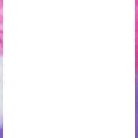
В кои ЕС държави можеш да намериш
консумативи за
glo
?
™
В Европа, освен в България, можеш да откриеш
™
консумативи за твоето glo
устройство в следните
държави: Италия, Румъния, Чехия, Полша, Испания, Гърция,
Литва, Хърватия и Германия.
В кои държави извън ЕС можеш да
намериш консумативи за
glo
?
™
Когато става въпрос за държави извън ЕС можеш да
™
намериш glo
в Азербайджан, Бразилия, Северен Кипър,
Япония, Йордания, Казахстан, Малайзия, Сърбия, Южна
Корея, Швейцария, Тайван, Украйна и Узбекистан.
Заключение: На почивка с
glo
™