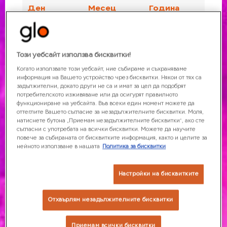
Обичаш почивки край морето или пък предпочиташ да
ходиш на планина? Може би ще избереш следващата си
ПОТВЪРДИ
дестинация въз основа на това къде можеш да използваш
™
твоето glo
устройство? Кипър, Италия, Латвия и Чехия са
Този уебсайт използва бисквитки!
™
част от дестинациите в Европа, където glo
е най-
Когато използвате този уебсайт, ние събираме и съхраняваме
популярно. Но преди да резервираш пътуването си, да
информация на Вашето устройство чрез бисквитки. Някои от тях са
задължителни, докато други не са и имат за цел да подобрят
стегнеш багажа и да се запътиш натам, сме подготвили
потребителското изживяване или да осигурят правилното
няколко полезни съвета за една релаксираща почивка с
функциониране на уебсайта. Във всеки един момент можете да
оттеглите Вашето съгласие за незадължителните бисквитки. Моля,
™
glo
.
натиснете бутона „Приемам незадължителните бисквитки“, ако сте
съгласни с употребата на всички бисквитки. Можете да научите
повече за събираната от бисквитките информация, както и целите за
Лети с
glo
™
нейното използване в нашата
Политика за бисквитки
™
Можеш да носиш твоето glo
устройство в самолета, но то
Настройки на бисквитките
трябва да е в ръчния ти багаж. Чудиш се защо не е
позволено да го слагаш в чекирания ти багаж? Батерията
Отхвърлям незадължителните бисквитки
™
на твоето glo
устройство се счита за опасна стока, тъй
като тя може да се активира в твоя багаж и да прегрее.
Приемам всички бисквитки