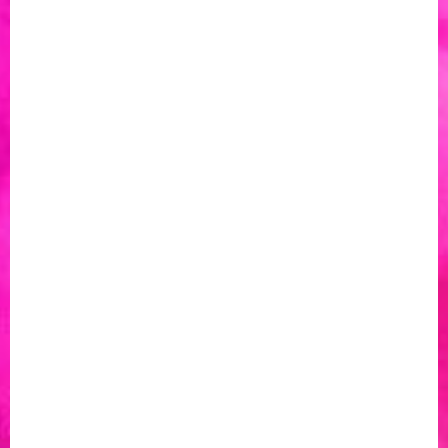
Употребата на
glo
на самолет е
™
забранена
™
Използването на нагреваеми устройства glo
в самолетите
не е разрешено. Именно затова, устройството трябва да е
прибрано в ръчния багаж през целия полет. Не само
консумацията, но и зареждането на устройството е
забранено от много авиокомпании, тъй като в тази ситуация
също има опасност от пожар.
Именно затова препоръчваме да заредиш напълно
устройството преди заминаване. Ако зарядът на
™
устройството е бил напълно изчерпан, glo
HYPER Pro се
зарежда напълно за приблизително до 90 минути* като
всяко едно зареждане осигурява до 20 сесии**. На
™
летището можеш да използваш твоето glo
в
определените за това зони, като например определени
салони за пушачи или извън сградата на терминала в зони