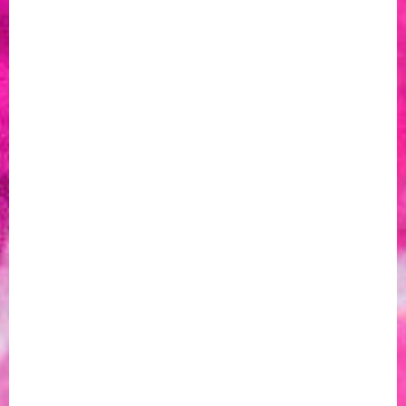
за пушачи.
*Тестът е базиран на напълно заредено устройство и може
да варира в зависимост от индивидуалните навици на
ползване и околната температура.
**Базирано на лабораторни тестове на новопроизведено
напълно заредено устройство. Броят на сесиите може да
варира в зависимост от навиците на ползване.
Можеш ли да
пренасяш
glo
консумативи в ръчния си
™
багаж?
™
Да, можеш да вземеш консумативи създадени за glo
с теб
в самолета, като можеш да ги съхраняваш в ръчен багаж
или в куфар. Важно е обаче да провериш предварително
разпоредбите за внос/износ на страната, от която пътуваш
и която ще посещаваш и да се придържаш към тях.