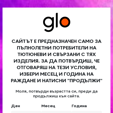
МОЯТА КОЛИЧКА
MENU
ВЛЕЗ
МАГАЗИНИ
КОНТАКТИ
КУПИ ОНЛАЙН
САЙТЪТ Е ПРЕДНАЗНАЧЕН САМО ЗА
Безплатна доставка
ПЪЛНОЛЕТНИ ПОТРЕБИТЕЛИ НА
ТЮТЮНЕВИ И СВЪРЗАНИ С ТЯХ
ИЗДЕЛИЯ. ЗА ДА ПОТВЪРДИШ, ЧЕ
ОТГОВАРЯШ НА ТЕЗИ УСЛОВИЯ,
ИЗБЕРИ МЕСЕЦ И ГОДИНА НА
РАЖДАНЕ И НАТИСНИ "ПРОДЪЛЖИ"
Моля, потвърди възрастта си, преди да
glo
АКСЕСОАРИТЕ –
™
продължиш към сайта.
ДОПЪЛНЕНИЕ ЗА ТВОЕТО
ИЗЖИВЯВАНЕ
Ден
Месец
Година