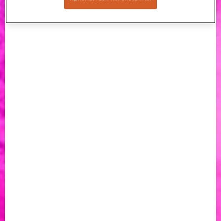
Именно затова, ако пътуваш със самолет трябва да
™
съхраняваш твоето glo
само в ръчния багаж или в джоб,
за да може да е с теб повреме на полета. Тази препоръка е
спрямо информация, подадена от Международната
организация за гражданска авиация (ICAO), според която
опасността от пожар заради батерии в ръчния багаж
трябва да бъде забелязана и овладяна по-бързо.
За най-голямо удобство ти препоръчваме да използваш
™
един от нашите glo
аксесоари за съхранение. По този
™
начин твоето glo
устройство и стикове ще са и лесно
достъпни в ръчния ти багаж. Можеш да откриеш цялата
™
гама от glo
аксесоари
тук
.
Иновативният механизъм на
™
затваряне на glo
също предпазва устройството от
надраскване и прах, позволявайки ти да вземеш своето
™
glo
със себе си във влака или друг обществен транспорт,
без значение дали е в куфара или в чантата ти.