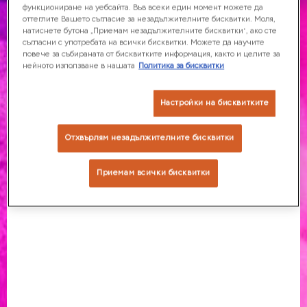
функциониране на уебсайта. Във всеки един момент можете да
оттеглите Вашето съгласие за незадължителните бисквитки. Моля,
натиснете бутона „Приемам незадължителните бисквитки“, ако сте
съгласни с употребата на всички бисквитки. Можете да научите
ПОТВЪРДИ
повече за събираната от бисквитките информация, както и целите за
нейното използване в нашата
Политика за бисквитки
Настройки на бисквитките
Отхвърлям незадължителните бисквитки
Приемам всички бисквитки
USB-C Гривна - Frosted Gold
(размер S/M)
Комбинирай стил и функционалност с glo™ USB-C
гривна.
Добави нотка елегантност към своята визия и не
оставяй батерията да прекъсва твоетo glo™
изживяване. Гривната се превръща за секунди от