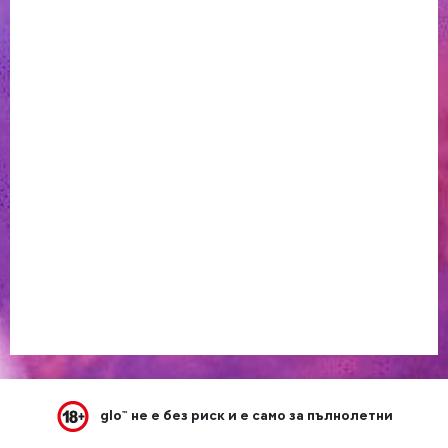
ОБСЛУЖВАНЕ НА КЛИЕНТИ
ЗА GLO
СВЪРЖИ СЕ С НАС
ИНФО ЛИНИЯ
:
0800 40 800
ПОНЕДЕЛНИК-НЕДЕЛЯ
9:00Ч. – 19:00Ч.
© БРИТИШ АМЕРИКАН ТАБАКО ТРЕЙДИНГ ЕООД, СЪС СЕДАЛИЩЕ
ГР. СОФИЯ, БУЛ.ЦАРИГРАДСКО ШОСЕ №115И - 115М, СГРАДА D, ЕТ.5.
ЕИК200130216
glo™ не е без риск и е само за пълнолетни