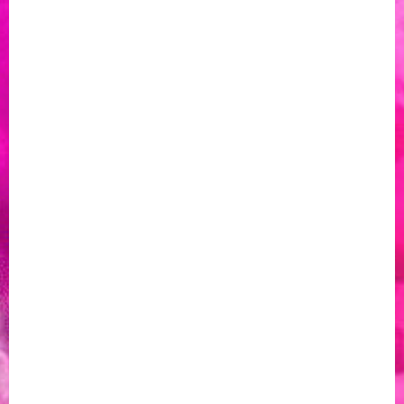
стилен аксесоар в зареждащ кабел за твоето glo™
устройство.
Включи USB-C накрайника в твоето устройство и
USB-A към адаптор или друг подходящ източник.
Спецификации
Текстилна гривна
Дължина: 195mm
Вход: USB type A
Изход: USB type C
Волтаж: 5V/2A
Функция: Зареждане. Не позволява трансфер на
данни.
БРОЙ
−
+
7,67 €
/
15,00 ЛВ.
Цена
Картови плащания се извършват само в евро, а плащане в