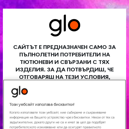
МОЯТА КОЛИЧКА
MENU
ВЛЕЗ
МАГАЗИНИ
КОНТАКТИ
КУПИ ОНЛАЙН
САЙТЪТ Е ПРЕДНАЗНАЧЕН САМО ЗА
Безплатна доставка
ПЪЛНОЛЕТНИ ПОТРЕБИТЕЛИ НА
ТЮТЮНЕВИ И СВЪРЗАНИ С ТЯХ
ИЗДЕЛИЯ. ЗА ДА ПОТВЪРДИШ, ЧЕ
ОТГОВАРЯШ НА ТЕЗИ УСЛОВИЯ,
ИЗБЕРИ МЕСЕЦ И ГОДИНА НА
РАЖДАНЕ И НАТИСНИ "ПРОДЪЛЖИ"
Моля, потвърди възрастта си, преди да
Този уебсайт използва бисквитки!
продължиш към сайта.
Когато използвате този уебсайт, ние събираме и съхраняваме
информация на Вашето устройство чрез бисквитки. Някои от тях са
Ден
Месец
Година
задължителни, докато други не са и имат за цел да подобрят
потребителското изживяване или да осигурят правилното