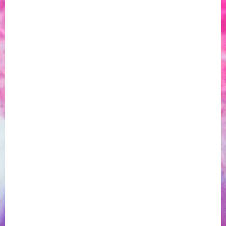
брой при доставка може да се извърши в евро или лева
до 31.01.2026 г. След тази дата всички плащания се
извършват само в евро.
Влез в
Myglo
профила си, за да
направиш покупка.
ВЛЕЗ
Доставка
3 – 5 работни дни