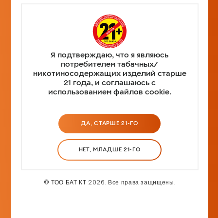
Я подтверждаю, что я являюсь
потребителем табачных/
никотиносодержащих изделий старше
21 года, и соглашаюсь с
использованием файлов cookie.
ДА, СТАРШЕ 21-ГО
ЦВЕТ
НЕТ, МЛАДШЕ 21-ГО
Цвет
Green
© ТОО БАТ КТ 2026. Все права защищены.
В НАЛИЧИИ
Обычная
₸
₸ 4,990.00
цена