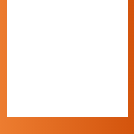
СТАРТОВЫЙ НАБОР glo™ HYPER
ЧАСТО ЗАДАВАЕМЫЕ
PRO
ВОПРОСЫ
ДЕВАЙСЫ
УСЛОВИЯ И ПОЛОЖЕНИЯ
ПРОДАЖИ
СТИКИ
ПОЛИТИКА
АКСЕССУАРЫ
КОНФИДЕНЦИАЛЬНОСТИ
ДАННЫХ
УСЛОВИЯ ГАРАНТИИ
УСТРОЙСТВА
ПОЛИТИКА
КОНФИДЕНЦИАЛЬНОСТИ
5757">
5757
Telegram Bot
Telegram