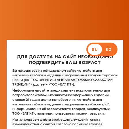
Translation
G
missing:
RU
KZ
Поиск
Навиг
l
ru.accessibility.skip_to_text
o
Главная
>
Чехол APEX plus Emerald
K
Чехол APEX plus
Z
Emerald
RU
KZ
ДЛЯ ДОСТУПА НА САЙТ НЕОБХОДИМО
ПОДТВЕРДИТЬ ВАШ ВОЗРАСТ
Вы находитесь на официальном сайте устройств для
нагревания табака и изделий с нагреваемым табаком торговой
марки glo™ ТОО «БРИТИШ АМЕРИКАН ТОБАККО КАЗАХСТАН
ТРЕЙДИНГ» (далее – «ТОО «БАТ КТ»).
Информация на сайте предназначена исключительно для
потребителей табачных/никотиносодержащих изделий
старше 21 года в целях приобретения устройств для
нагревания табака и изделий с нагреваемым табаком glo™,
информирования об ассортименте товаров, реализуемых
ТОО «БАТ КТ», правилах пользования такими товарами.
Мы используем файлы cookie для улучшения опыта
взаимодействия с сайтом согласно политике Cookies