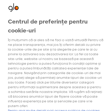
Centrul de preferințe pentru
Oferte exclusive
Oferte
pentru utilizatorii noi
cookie-uri
Îți mulțumim că ai ales să ne faci o vizită virtuală! Pentru că
ne place transparența, mai jos îți oferim detalii cu privire
2
Intensitatea tutunului
(1)
Gama Consum
la cookie-urile de pe site și la alegerile pe care le ai cu
privire la activarea sau dezactivarea lor. La fel ca toate
site-urile, website-ul nostru se bazează pe această
tehnologie pentru a putea funcționa în condiții optime și
pentru a putea îmbunătăți calitatea experienței tale de
navigare. Navigând prin categoriile de cookie-uri de mai
Căutarea ta nu a generat niciun rezultat.
jos, puteți alege să permiteți anumite tipuri de cookie-uri
sau toate. Faceți click pe titlurile diverselor categorii
pentru informații suplimentare despre acestea și pentru
a schimba setările noastre implicite. Vă rugăm să rețineți
că blocarea anumitor tipuri de fișiere cookie vă poate
influența experiența pe site și serviciile pe care vi le
putem oferi.
Cumpără primul tău Starter Kit cu
40% discount*
și deblochează
Pentru mai multe detalii poți accesa politica de cookies