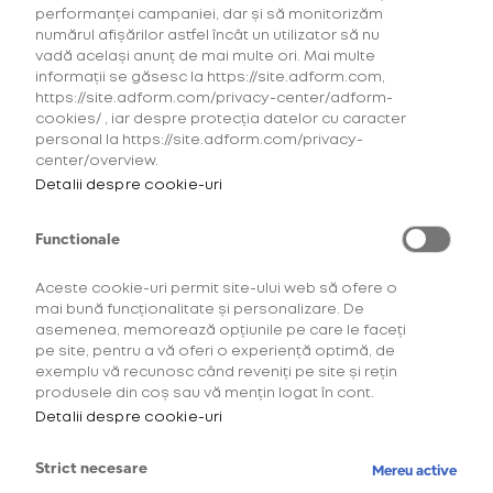
performanței campaniei, dar și să monitorizăm
numărul afișărilor astfel încât un utilizator să nu
vadă același anunț de mai multe ori. Mai multe
informații se găsesc la https://site.adform.com,
https://site.adform.com/privacy-center/adform-
cookies/ , iar despre protecția datelor cu caracter
personal la https://site.adform.com/privacy-
center/overview.
Detalii despre cookie-uri
Functionale
Aceste cookie-uri permit site-ului web să ofere o
mai bună funcționalitate și personalizare. De
asemenea, memorează opțiunile pe care le faceți
Descoperă comunitatea
pe site, pentru a vă oferi o experiență optimă, de
exemplu vă recunosc când reveniți pe site și rețin
OneUp!
produsele din coș sau vă mențin logat în cont.
Detalii despre cookie-uri
Intră acum în platforma de loialitate OneUp
și descoperă beneficiile și experiențele
Strict necesare
Mereu active
create special pentru tine.