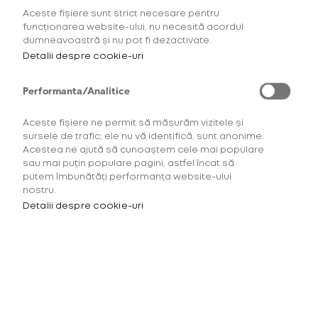
Aceste fișiere sunt strict necesare pentru
AFLĂ MAI MULTE
funcționarea website-ului, nu necesită acordul
dumneavoastră și nu pot fi dezactivate.
Detalii despre cookie-uri
Performanta/Analitice
Aceste fișiere ne permit să măsurăm vizitele și
sursele de trafic; ele nu vă identifică, sunt anonime.
Acestea ne ajută să cunoaștem cele mai populare
sau mai puțin populare pagini, astfel încat să
putem îmbunătăți performanța website-ului
nostru.
Detalii despre cookie-uri
Pentru a accesa acest site
trebuie să ai minimum 18 ani.