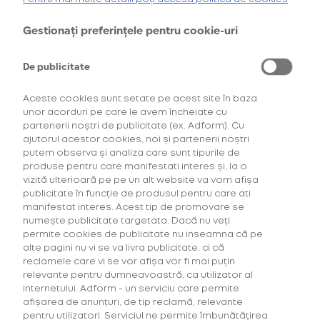
oferta de
6 pachete la preț de 3**
.
AFLĂ MAI MULTE
Gestionați preferințele pentru cookie-uri
*Ofertă valabilă în perioada 29.07.2026-29.08.2026, în limita stocului disponibil.
**Ofertă valabilă în perioada 29.07.2026-29.09.2026, în limita stocului disponibil.
Consultați regulamentele campaniilor
aici
și
aici
De publicitate
Aceste cookies sunt setate pe acest site în baza
unor acorduri pe care le avem încheiate cu
partenerii noștri de publicitate (ex. Adform). Cu
ajutorul acestor cookies, noi și partenerii noștri
putem observa și analiza care sunt tipurile de
produse pentru care manifestati interes și, la o
vizită ulterioară pe pe un alt website va vom afișa
Descoperă Abonament +Plus
publicitate în funcție de produsul pentru care ati
manifestat interes. Acest tip de promovare se
numește publicitate targetata. Dacă nu veți
Mai mult timp pentru tine, mai putine griji!
permite cookies de publicitate nu inseamna că pe
Fă-ți un Abonament +Plus și
primești
alte pagini nu vi se va livra publicitate, ci că
automat
acasă, lunar, produsele favorite cu
reclamele care vi se vor afișa vor fi mai puțin
livrare gratuită plus alte beneficii!
relevante pentru dumneavoastră, ca utilizator al
internetului. Adform - un serviciu care permite
afișarea de anunțuri, de tip reclamă, relevante
AFLĂ MAI MULTE
pentru utilizatori. Serviciul ne permite îmbunătățirea