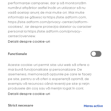
performanței campaniei, dar și să monitorizăm
numărul afișărilor astfel încât un utilizator să nu
vadă același anunț de mai multe ori. Mai multe
informații se găsesc la https://site.adform.com,
https://site.adform.com/privacy-center/adform-
cookies/ , iar despre protecția datelor cu caracter
personal la https://site.adform.com/privacy-
center/overview.
Detalii despre cookie-uri
Functionale
Aceste cookie-uri permit site-ului web să ofere o
mai bună funcționalitate și personalizare. De
asemenea, memorează opțiunile pe care le faceți
Descoperă comunitatea
pe site, pentru a vă oferi o experiență optimă, de
exemplu vă recunosc când reveniți pe site și rețin
OneUp!
produsele din coș sau vă mențin logat în cont.
Detalii despre cookie-uri
Intră acum în platforma de loialitate OneUp
și descoperă beneficiile și experiențele
Strict necesare
Mereu active
create special pentru tine.