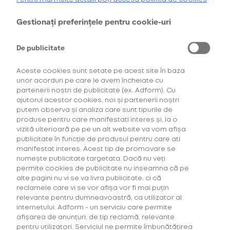
oferta de
6 pachete la preț de 3**
.
AFLĂ MAI MULTE
Gestionați preferințele pentru cookie-uri
*Ofertă valabilă în perioada 29.07.2026-29.08.2026, în limita stocului disponibil.
**Ofertă valabilă în perioada 29.07.2026-29.09.2026, în limita stocului disponibil.
Consultați regulamentele campaniilor
aici
și
aici
De publicitate
Aceste cookies sunt setate pe acest site în baza
unor acorduri pe care le avem încheiate cu
partenerii noștri de publicitate (ex. Adform). Cu
ajutorul acestor cookies, noi și partenerii noștri
putem observa și analiza care sunt tipurile de
produse pentru care manifestati interes și, la o
vizită ulterioară pe pe un alt website va vom afișa
Descoperă Abonament +Plus
publicitate în funcție de produsul pentru care ati
manifestat interes. Acest tip de promovare se
numește publicitate targetata. Dacă nu veți
Mai mult timp pentru tine, mai putine griji!
permite cookies de publicitate nu inseamna că pe
Fă-ți un Abonament +Plus și
primești
alte pagini nu vi se va livra publicitate, ci că
automat
acasă, lunar, produsele favorite cu
reclamele care vi se vor afișa vor fi mai puțin
livrare gratuită plus alte beneficii!
relevante pentru dumneavoastră, ca utilizator al
internetului. Adform - un serviciu care permite
afișarea de anunțuri, de tip reclamă, relevante
AFLĂ MAI MULTE
pentru utilizatori. Serviciul ne permite îmbunătățirea