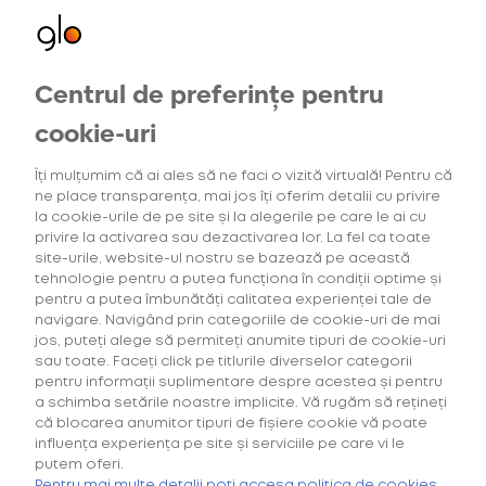
Centrul de preferințe pentru
Oferte exclusive
Oferte
pentru utilizatorii noi
cookie-uri
Îți mulțumim că ai ales să ne faci o vizită virtuală! Pentru că
ne place transparența, mai jos îți oferim detalii cu privire
3
Intensitatea tutunului
Gama Consumab
la cookie-urile de pe site și la alegerile pe care le ai cu
privire la activarea sau dezactivarea lor. La fel ca toate
site-urile, website-ul nostru se bazează pe această
tehnologie pentru a putea funcționa în condiții optime și
pentru a putea îmbunătăți calitatea experienței tale de
navigare. Navigând prin categoriile de cookie-uri de mai
Căutarea ta nu a generat niciun rezultat.
jos, puteți alege să permiteți anumite tipuri de cookie-uri
sau toate. Faceți click pe titlurile diverselor categorii
pentru informații suplimentare despre acestea și pentru
a schimba setările noastre implicite. Vă rugăm să rețineți
că blocarea anumitor tipuri de fișiere cookie vă poate
influența experiența pe site și serviciile pe care vi le
putem oferi.
Cumpără primul tău Starter Kit cu
40% discount*
și deblochează
Pentru mai multe detalii poți accesa politica de cookies