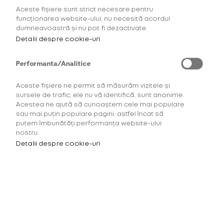
Aceste fișiere sunt strict necesare pentru
AFLĂ MAI MULTE
funcționarea website-ului, nu necesită acordul
dumneavoastră și nu pot fi dezactivate.
Detalii despre cookie-uri
Performanta/Analitice
Aceste fișiere ne permit să măsurăm vizitele și
sursele de trafic; ele nu vă identifică, sunt anonime.
Acestea ne ajută să cunoaștem cele mai populare
sau mai puțin populare pagini, astfel încat să
putem îmbunătăți performanța website-ului
nostru.
Detalii despre cookie-uri
Pentru a accesa acest site
trebuie să ai minimum 18 ani.