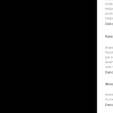
mult
http
prot
http
Deta
Func
Aces
func
pe c
exem
sau 
Deta
Stri
Aces
nu n
Deta