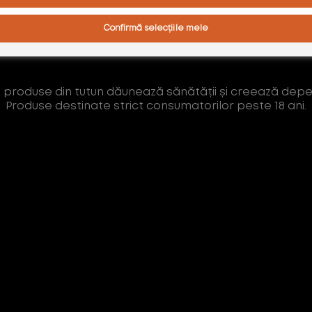
AM PESTE 18 ANI
Confirmă selecțiile mele
AM SUB 18 ANI
AFLĂ MAI MULTE
 produse din tutun dăunează sănătății și creează dep
Produse destinate strict consumatorilor peste 18 ani.
Abonează-te la Newsletter
Lumea glo™ e mereu în schimbare. Fii
printre primii care află despre noutățile,
promoțiile și evenimentele noastre
exclusive.