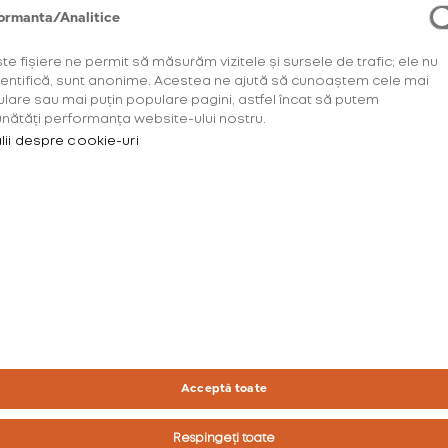
ormanta/Analitice
te fișiere ne permit să măsurăm vizitele și sursele de trafic; ele nu
dentifică, sunt anonime. Acestea ne ajută să cunoaștem cele mai
lare sau mai puțin populare pagini, astfel încat să putem
nătăți performanța website-ului nostru.
lii despre cookie-uri
Tot ce îți doreș
u a accesa acest site trebuie să ai mini
coș de cumpăr
ani.
e necesar să îți confirmi vârsta înainte d
Descoperă o varietate d
continua.
dispozitivele care utili
burn glo™ la țigaretele 
Te rugăm să confirmi*
Acceptă toate
pliculețele cu nicotină 
experiență unică.
Respingeți toate