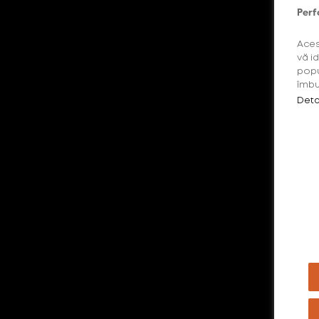
Perf
Aces
vă i
popu
îmbu
Deta
Pentr
Est