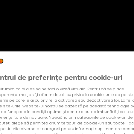
Oferte exclusive
etter
Abonament +Plus
OneUp
pentru utilizatorii noi
ntrul de preferințe pentru cookie-uri
ulțumim că ai ales să ne faci o vizită virtuală! Pentru că ne place
e
(2)
Tip Produs
Tip Consumabile
(1)
parența, mai jos îți oferim detalii cu privire la cookie-urile de pe site
rile pe care le ai cu privire la activarea sau dezactivarea lor. La fel 
e site-urile, website-ul nostru se bazează pe această tehnologie p
tea funcționa în condiții optime și pentru a putea îmbunătăți calitat
rienței tale de navigare. Navigând prin categoriile de cookie-uri de
 puteți alege să permiteți anumite tipuri de cookie-uri sau toate. Fac
k pe titlurile diverselor categorii pentru informații suplimentare desp