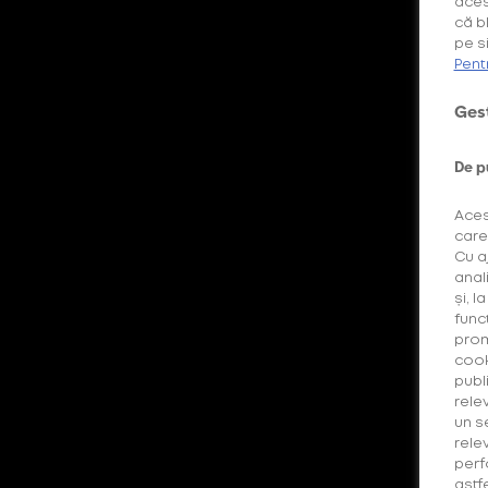
aces
că b
pe si
Pent
Căutarea ta nu a generat niciun rezultat.
Gest
De p
Aces
care
Cu a
anal
și, l
func
prom
cook
publi
rele
un s
rele
perf
astf