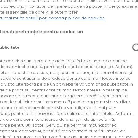
tea și pentru a schimba setările noastre implicite. Vă rugăm să reți
locarea anumitor tipuri de fișiere cookie vă poate influența experie
Cumpără primul tău Starter Kit cu
și
40% discount*
te și serviciile pe care vi le putem oferi.
deblochează oferta de
.
6 pachete la preț de 3**
ru mai multe detalii poți accesa politica de cookies
AFLĂ MAI MULTE
ionați preferințele pentru cookie-uri
*Ofertă valabilă în perioada 29.07.2026-29.08.2026, în limita stocului disponibil.
**Ofertă valabilă în perioada 29.07.2026-29.09.2026, în limita stocului disponibil.
Consultați regulamentele campaniilor
aici
și
aici
ublicitate
Descoperă
te cookies sunt setate pe acest site în baza unor acorduri pe
 le avem încheiate cu partenerii noștri de publicitate (ex. Adform).
+Plus
jutorul acestor cookies, noi și partenerii noștri putem observa și
iza care sunt tipurile de produse pentru care manifestati interes
a o vizită ulterioară pe pe un alt website va vom afișa publicitate în
ție de produsul pentru care ati manifestat interes. Acest tip de
De la 30% discount
ovare se numește publicitate targetata. Dacă nu veți permite
pentru produsele
ies de publicitate nu inseamna că pe alte pagini nu vi se va livra
+Plus îți oferă un p
citate, ci că reclamele care vi se vor afișa vor fi mai puțin
vante pentru dumneavoastră, ca utilizator al internetului. Adform -
erviciu care permite afișarea de anunțuri, de tip reclamă,
vante pentru utilizatori. Serviciul ne permite îmbunătățirea
ormanței campaniei, dar și să monitorizăm numărul afișărilor
AFLĂ MAI MU
el încât un utilizator să nu vadă același anunț de mai multe ori. Mai