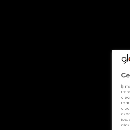
DESCOPERĂ MAI MULTE
Shop
Descoperă produsele
Lumea glo™
glo™ way b
Oferte
Ce
Îți m
Intensitatea tutunului
Gama Consumabil
trans
alege
toat
a pu
expe
jos,
clic