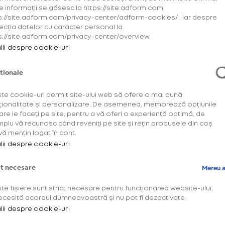
e informații se găsesc la https://site.adform.com,
s://site.adform.com/privacy-center/adform-cookies/ , iar despre
ecția datelor cu caracter personal la
s://site.adform.com/privacy-center/overview.
lii despre cookie-uri
tionale
Descoperă
OneUp!
te cookie-uri permit site-ului web să ofere o mai bună
ționalitate și personalizare. De asemenea, memorează opțiunile
are le faceți pe site, pentru a vă oferi o experiență optimă, de
Intră acum în plat
plu vă recunosc când reveniți pe site și rețin produsele din coș
descoperă benefic
vă mențin logat în cont.
lii despre cookie-uri
special pentru tin
ct necesare
Mereu a
te fișiere sunt strict necesare pentru funcționarea website-ului,
AFLĂ MAI MU
ecesită acordul dumneavoastră și nu pot fi dezactivate.
lii despre cookie-uri