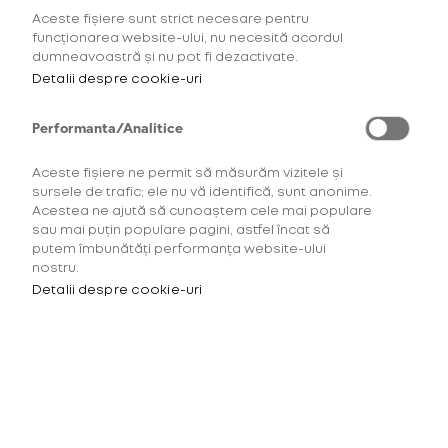
Aceste fișiere sunt strict necesare pentru
AFLĂ MAI MULTE
funcționarea website-ului, nu necesită acordul
dumneavoastră și nu pot fi dezactivate.
Detalii despre cookie-uri
Performanta/Analitice
Aceste fișiere ne permit să măsurăm vizitele și
sursele de trafic; ele nu vă identifică, sunt anonime.
Acestea ne ajută să cunoaștem cele mai populare
sau mai puțin populare pagini, astfel încat să
putem îmbunătăți performanța website-ului
nostru.
Detalii despre cookie-uri
Pentru a accesa acest site
trebuie să ai minimum 18 ani.