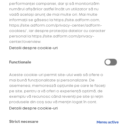
performanței campaniei, dar și să monitorizăm
numărul afișărilor astfel încât un utilizator să nu
vadă același anunț de mai multe ori. Mai multe
informații se găsesc la https://site.adform.com,
https://site.adform.com/privacy-center/adform-
cookies/ , iar despre protecția datelor cu caracter
personal la https://site.adform.com/privacy-
center/overview.
Detalii despre cookie-uri
Functionale
Aceste cookie-uri permit site-ului web să ofere o
mai bună funcționalitate și personalizare. De
asemenea, memorează opțiunile pe care le faceți
Descoperă comunitatea
pe site, pentru a vă oferi o experiență optimă, de
exemplu vă recunosc când reveniți pe site și rețin
OneUp!
produsele din coș sau vă mențin logat în cont.
Detalii despre cookie-uri
Intră acum în platforma de loialitate OneUp
și descoperă beneficiile și experiențele
Strict necesare
Mereu active
create special pentru tine.