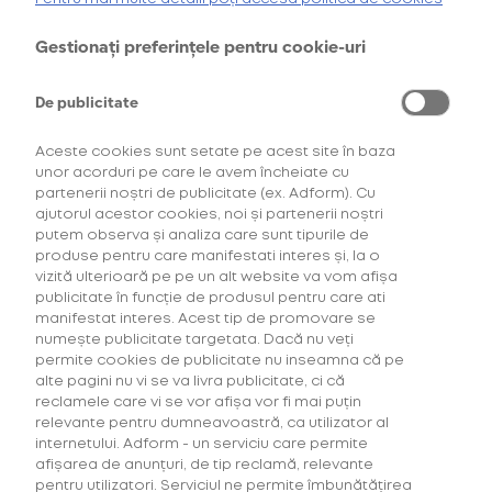
oferta de
6 pachete la preț de 3**
.
AFLĂ MAI MULTE
Gestionați preferințele pentru cookie-uri
*Ofertă valabilă în perioada 29.07.2026-29.08.2026, în limita stocului disponibil.
**Ofertă valabilă în perioada 29.07.2026-29.09.2026, în limita stocului disponibil.
Consultați regulamentele campaniilor
aici
și
aici
De publicitate
Aceste cookies sunt setate pe acest site în baza
unor acorduri pe care le avem încheiate cu
partenerii noștri de publicitate (ex. Adform). Cu
ajutorul acestor cookies, noi și partenerii noștri
putem observa și analiza care sunt tipurile de
produse pentru care manifestati interes și, la o
vizită ulterioară pe pe un alt website va vom afișa
Descoperă Abonament +Plus
publicitate în funcție de produsul pentru care ati
manifestat interes. Acest tip de promovare se
numește publicitate targetata. Dacă nu veți
Mai mult timp pentru tine, mai putine griji!
permite cookies de publicitate nu inseamna că pe
Fă-ți un Abonament +Plus și
primești
alte pagini nu vi se va livra publicitate, ci că
automat
acasă, lunar, produsele favorite cu
reclamele care vi se vor afișa vor fi mai puțin
livrare gratuită plus alte beneficii!
relevante pentru dumneavoastră, ca utilizator al
internetului. Adform - un serviciu care permite
afișarea de anunțuri, de tip reclamă, relevante
AFLĂ MAI MULTE
pentru utilizatori. Serviciul ne permite îmbunătățirea