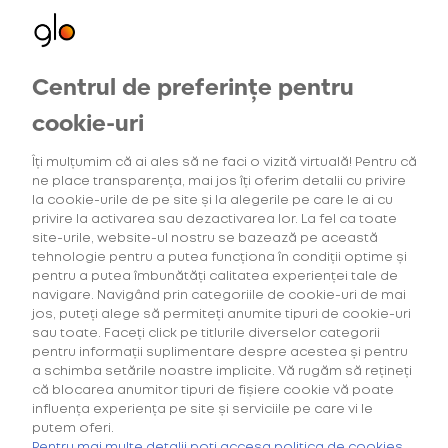
Centrul de preferințe pentru
Oferte exclusive
Oferte
pentru utilizatorii noi
cookie-uri
Îți mulțumim că ai ales să ne faci o vizită virtuală! Pentru că
ne place transparența, mai jos îți oferim detalii cu privire
3
Intensitatea tutunului
Gama Consumab
la cookie-urile de pe site și la alegerile pe care le ai cu
privire la activarea sau dezactivarea lor. La fel ca toate
site-urile, website-ul nostru se bazează pe această
tehnologie pentru a putea funcționa în condiții optime și
pentru a putea îmbunătăți calitatea experienței tale de
navigare. Navigând prin categoriile de cookie-uri de mai
Căutarea ta nu a generat niciun rezultat.
jos, puteți alege să permiteți anumite tipuri de cookie-uri
sau toate. Faceți click pe titlurile diverselor categorii
pentru informații suplimentare despre acestea și pentru
a schimba setările noastre implicite. Vă rugăm să rețineți
că blocarea anumitor tipuri de fișiere cookie vă poate
influența experiența pe site și serviciile pe care vi le
putem oferi.
Cumpără primul tău Starter Kit cu
40% discount*
și deblochează
Pentru mai multe detalii poți accesa politica de cookies