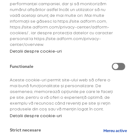
performanței campaniei, dar și să monitorizăm
numărul afișărilor astfel încât un utilizator să nu
vadă același anunț de mai multe ori. Mai multe
informații se găsesc la https://site.adform.com,
https://site.adform.com/privacy-center/adform-
cookies/ , iar despre protecția datelor cu caracter
personal la https://site.adform.com/privacy-
center/overview.
Detalii despre cookie-uri
Functionale
Aceste cookie-uri permit site-ului web să ofere o
mai bună funcționalitate și personalizare. De
asemenea, memorează opțiunile pe care le faceți
Descoperă comunitatea
pe site, pentru a vă oferi o experiență optimă, de
exemplu vă recunosc când reveniți pe site și rețin
OneUp!
produsele din coș sau vă mențin logat în cont.
Detalii despre cookie-uri
Intră acum în platforma de loialitate OneUp
și descoperă beneficiile și experiențele
Strict necesare
Mereu active
create special pentru tine.