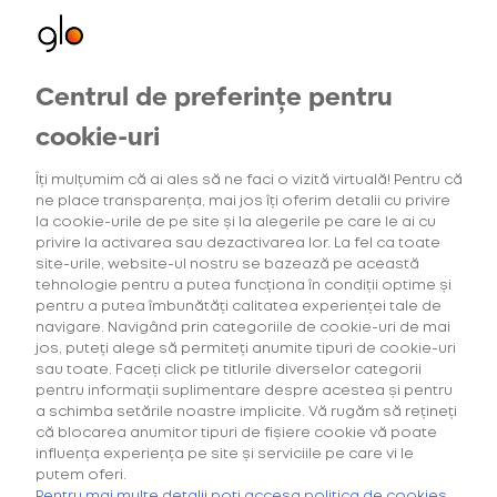
Centrul de preferințe pentru
Oferte exclusive
Oferte
pentru utilizatorii noi
cookie-uri
Îți mulțumim că ai ales să ne faci o vizită virtuală! Pentru că
ne place transparența, mai jos îți oferim detalii cu privire
3
Intensitatea tutunului
(1)
Gama Consum
la cookie-urile de pe site și la alegerile pe care le ai cu
privire la activarea sau dezactivarea lor. La fel ca toate
site-urile, website-ul nostru se bazează pe această
tehnologie pentru a putea funcționa în condiții optime și
pentru a putea îmbunătăți calitatea experienței tale de
navigare. Navigând prin categoriile de cookie-uri de mai
Căutarea ta nu a generat niciun rezultat.
jos, puteți alege să permiteți anumite tipuri de cookie-uri
sau toate. Faceți click pe titlurile diverselor categorii
pentru informații suplimentare despre acestea și pentru
a schimba setările noastre implicite. Vă rugăm să rețineți
că blocarea anumitor tipuri de fișiere cookie vă poate
influența experiența pe site și serviciile pe care vi le
putem oferi.
Cumpără primul tău Starter Kit cu
40% discount*
și deblochează
Pentru mai multe detalii poți accesa politica de cookies