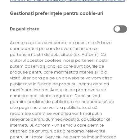
oferta de
6 pachete la preț de 3**
.
AFLĂ MAI MULTE
Gestionați preferințele pentru cookie-uri
*Ofertă valabilă în perioada 29.07.2026-29.08.2026, în limita stocului disponibil.
**Ofertă valabilă în perioada 29.07.2026-29.09.2026, în limita stocului disponibil.
Consultați regulamentele campaniilor
aici
și
aici
De publicitate
Aceste cookies sunt setate pe acest site în baza
unor acorduri pe care le avem încheiate cu
partenerii noștri de publicitate (ex. Adform). Cu
ajutorul acestor cookies, noi și partenerii noștri
putem observa și analiza care sunt tipurile de
produse pentru care manifestati interes și, la o
vizită ulterioară pe pe un alt website va vom afișa
Descoperă Abonament +Plus
publicitate în funcție de produsul pentru care ati
manifestat interes. Acest tip de promovare se
numește publicitate targetata. Dacă nu veți
Mai mult timp pentru tine, mai putine griji!
permite cookies de publicitate nu inseamna că pe
Fă-ți un Abonament +Plus și
primești
alte pagini nu vi se va livra publicitate, ci că
automat
acasă, lunar, produsele favorite cu
reclamele care vi se vor afișa vor fi mai puțin
livrare gratuită plus alte beneficii!
relevante pentru dumneavoastră, ca utilizator al
internetului. Adform - un serviciu care permite
afișarea de anunțuri, de tip reclamă, relevante
AFLĂ MAI MULTE
pentru utilizatori. Serviciul ne permite îmbunătățirea