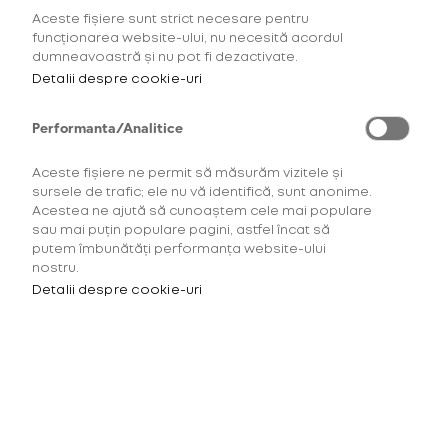
Aceste fișiere sunt strict necesare pentru
AFLĂ MAI MULTE
funcționarea website-ului, nu necesită acordul
dumneavoastră și nu pot fi dezactivate.
Detalii despre cookie-uri
Performanta/Analitice
Aceste fișiere ne permit să măsurăm vizitele și
sursele de trafic; ele nu vă identifică, sunt anonime.
Acestea ne ajută să cunoaștem cele mai populare
sau mai puțin populare pagini, astfel încat să
putem îmbunătăți performanța website-ului
nostru.
Detalii despre cookie-uri
Pentru a accesa acest site
trebuie să ai minimum 18 ani.