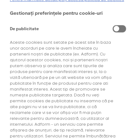
oferta de
6 pachete la preț de 3**
.
AFLĂ MAI MULTE
Gestionați preferințele pentru cookie-uri
*Ofertă valabilă în perioada 29.07.2026-29.08.2026, în limita stocului disponibil.
**Ofertă valabilă în perioada 29.07.2026-29.09.2026, în limita stocului disponibil.
Consultați regulamentele campaniilor
aici
și
aici
De publicitate
Aceste cookies sunt setate pe acest site în baza
unor acorduri pe care le avem încheiate cu
partenerii noștri de publicitate (ex. Adform). Cu
ajutorul acestor cookies, noi și partenerii noștri
putem observa și analiza care sunt tipurile de
produse pentru care manifestati interes și, la o
vizită ulterioară pe pe un alt website va vom afișa
Descoperă Abonament +Plus
publicitate în funcție de produsul pentru care ati
manifestat interes. Acest tip de promovare se
numește publicitate targetata. Dacă nu veți
Mai mult timp pentru tine, mai putine griji!
permite cookies de publicitate nu inseamna că pe
Fă-ți un Abonament +Plus și
primești
alte pagini nu vi se va livra publicitate, ci că
automat
acasă, lunar, produsele favorite cu
reclamele care vi se vor afișa vor fi mai puțin
livrare gratuită plus alte beneficii!
relevante pentru dumneavoastră, ca utilizator al
internetului. Adform - un serviciu care permite
afișarea de anunțuri, de tip reclamă, relevante
AFLĂ MAI MULTE
pentru utilizatori. Serviciul ne permite îmbunătățirea