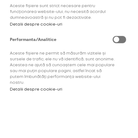
Aceste fișiere sunt strict necesare pentru
AFLĂ MAI MULTE
funcționarea website-ului, nu necesită acordul
dumneavoastră și nu pot fi dezactivate.
Detalii despre cookie-uri
Performanta/Analitice
Aceste fișiere ne permit să măsurăm vizitele și
sursele de trafic; ele nu vă identifică, sunt anonime.
Acestea ne ajută să cunoaștem cele mai populare
sau mai puțin populare pagini, astfel încat să
putem îmbunătăți performanța website-ului
nostru.
Detalii despre cookie-uri
Pentru a accesa acest site
trebuie să ai minimum 18 ani.