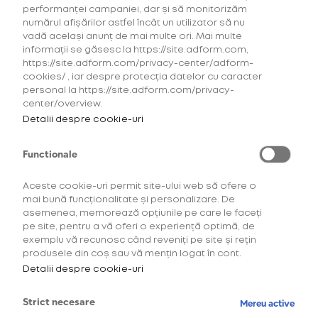
performanței campaniei, dar și să monitorizăm
numărul afișărilor astfel încât un utilizator să nu
vadă același anunț de mai multe ori. Mai multe
informații se găsesc la https://site.adform.com,
https://site.adform.com/privacy-center/adform-
cookies/ , iar despre protecția datelor cu caracter
personal la https://site.adform.com/privacy-
center/overview.
Detalii despre cookie-uri
Functionale
Aceste cookie-uri permit site-ului web să ofere o
mai bună funcționalitate și personalizare. De
asemenea, memorează opțiunile pe care le faceți
Descoperă comunitatea
pe site, pentru a vă oferi o experiență optimă, de
exemplu vă recunosc când reveniți pe site și rețin
OneUp!
produsele din coș sau vă mențin logat în cont.
Detalii despre cookie-uri
Intră acum în platforma de loialitate OneUp
și descoperă beneficiile și experiențele
Strict necesare
Mereu active
create special pentru tine.