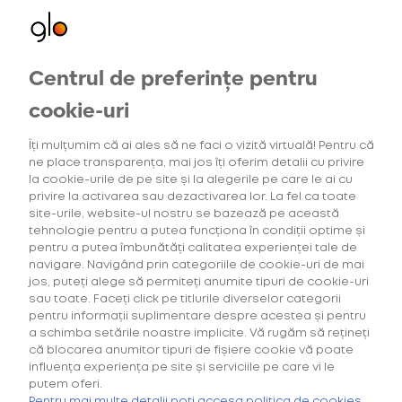
Centrul de preferințe pentru
Oferte exclusive
Oferte
pentru utilizatorii noi
cookie-uri
Îți mulțumim că ai ales să ne faci o vizită virtuală! Pentru că
ne place transparența, mai jos îți oferim detalii cu privire
4
Intensitatea tutunului
(1)
Gama Consum
la cookie-urile de pe site și la alegerile pe care le ai cu
privire la activarea sau dezactivarea lor. La fel ca toate
site-urile, website-ul nostru se bazează pe această
tehnologie pentru a putea funcționa în condiții optime și
pentru a putea îmbunătăți calitatea experienței tale de
navigare. Navigând prin categoriile de cookie-uri de mai
Căutarea ta nu a generat niciun rezultat.
jos, puteți alege să permiteți anumite tipuri de cookie-uri
sau toate. Faceți click pe titlurile diverselor categorii
pentru informații suplimentare despre acestea și pentru
a schimba setările noastre implicite. Vă rugăm să rețineți
că blocarea anumitor tipuri de fișiere cookie vă poate
influența experiența pe site și serviciile pe care vi le
putem oferi.
Cumpără primul tău Starter Kit cu
40% discount*
și deblochează
Pentru mai multe detalii poți accesa politica de cookies