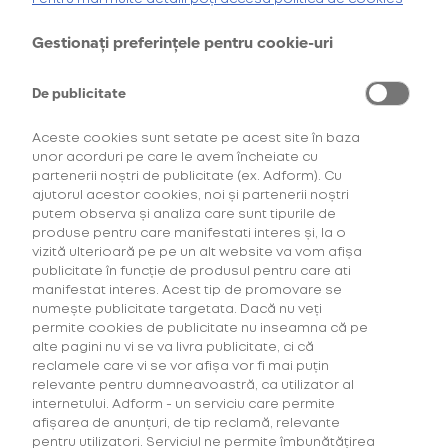
oferta de
6 pachete la preț de 3**
.
AFLĂ MAI MULTE
Gestionați preferințele pentru cookie-uri
*Ofertă valabilă în perioada 29.07.2026-29.08.2026, în limita stocului disponibil.
**Ofertă valabilă în perioada 29.07.2026-29.09.2026, în limita stocului disponibil.
Consultați regulamentele campaniilor
aici
și
aici
De publicitate
Aceste cookies sunt setate pe acest site în baza
unor acorduri pe care le avem încheiate cu
partenerii noștri de publicitate (ex. Adform). Cu
ajutorul acestor cookies, noi și partenerii noștri
putem observa și analiza care sunt tipurile de
produse pentru care manifestati interes și, la o
vizită ulterioară pe pe un alt website va vom afișa
Descoperă Abonament +Plus
publicitate în funcție de produsul pentru care ati
manifestat interes. Acest tip de promovare se
numește publicitate targetata. Dacă nu veți
Mai mult timp pentru tine, mai putine griji!
permite cookies de publicitate nu inseamna că pe
Fă-ți un Abonament +Plus și
primești
alte pagini nu vi se va livra publicitate, ci că
automat
acasă, lunar, produsele favorite cu
reclamele care vi se vor afișa vor fi mai puțin
livrare gratuită plus alte beneficii!
relevante pentru dumneavoastră, ca utilizator al
internetului. Adform - un serviciu care permite
afișarea de anunțuri, de tip reclamă, relevante
AFLĂ MAI MULTE
pentru utilizatori. Serviciul ne permite îmbunătățirea