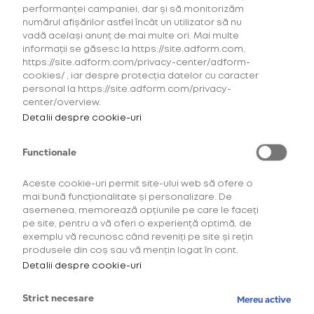
performanței campaniei, dar și să monitorizăm
numărul afișărilor astfel încât un utilizator să nu
vadă același anunț de mai multe ori. Mai multe
informații se găsesc la https://site.adform.com,
https://site.adform.com/privacy-center/adform-
cookies/ , iar despre protecția datelor cu caracter
personal la https://site.adform.com/privacy-
center/overview.
Detalii despre cookie-uri
Functionale
Aceste cookie-uri permit site-ului web să ofere o
mai bună funcționalitate și personalizare. De
asemenea, memorează opțiunile pe care le faceți
Descoperă comunitatea
pe site, pentru a vă oferi o experiență optimă, de
exemplu vă recunosc când reveniți pe site și rețin
OneUp!
produsele din coș sau vă mențin logat în cont.
Detalii despre cookie-uri
Intră acum în platforma de loialitate OneUp
și descoperă beneficiile și experiențele
Strict necesare
Mereu active
create special pentru tine.