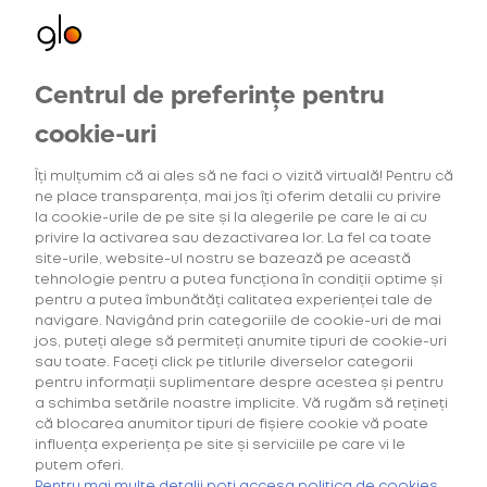
Centrul de preferințe pentru
Oferte exclusive
Oferte
pentru utilizatorii noi
cookie-uri
Îți mulțumim că ai ales să ne faci o vizită virtuală! Pentru că
ne place transparența, mai jos îți oferim detalii cu privire
3
Intensitatea tutunului
Gama Consumab
la cookie-urile de pe site și la alegerile pe care le ai cu
privire la activarea sau dezactivarea lor. La fel ca toate
site-urile, website-ul nostru se bazează pe această
tehnologie pentru a putea funcționa în condiții optime și
pentru a putea îmbunătăți calitatea experienței tale de
navigare. Navigând prin categoriile de cookie-uri de mai
Căutarea ta nu a generat niciun rezultat.
jos, puteți alege să permiteți anumite tipuri de cookie-uri
sau toate. Faceți click pe titlurile diverselor categorii
pentru informații suplimentare despre acestea și pentru
a schimba setările noastre implicite. Vă rugăm să rețineți
că blocarea anumitor tipuri de fișiere cookie vă poate
influența experiența pe site și serviciile pe care vi le
putem oferi.
Cumpără primul tău Starter Kit cu
40% discount*
și deblochează
Pentru mai multe detalii poți accesa politica de cookies