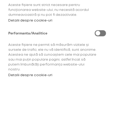
Aceste fișiere sunt strict necesare pentru
AFLĂ MAI MULTE
funcționarea website-ului, nu necesită acordul
dumneavoastră și nu pot fi dezactivate.
Detalii despre cookie-uri
Performanta/Analitice
Aceste fișiere ne permit să măsurăm vizitele și
sursele de trafic; ele nu vă identifică, sunt anonime.
Acestea ne ajută să cunoaștem cele mai populare
sau mai puțin populare pagini, astfel încat să
putem îmbunătăți performanța website-ului
nostru.
Detalii despre cookie-uri
Pentru a accesa acest site
trebuie să ai minimum 18 ani.