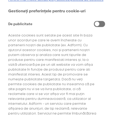
oferta de
6 pachete la preț de 3**
.
AFLĂ MAI MULTE
Gestionați preferințele pentru cookie-uri
*Ofertă valabilă în perioada 29.07.2026-29.08.2026, în limita stocului disponibil.
**Ofertă valabilă în perioada 29.07.2026-29.09.2026, în limita stocului disponibil.
Consultați regulamentele campaniilor
aici
și
aici
De publicitate
Aceste cookies sunt setate pe acest site în baza
unor acorduri pe care le avem încheiate cu
partenerii noștri de publicitate (ex. Adform). Cu
ajutorul acestor cookies, noi și partenerii noștri
putem observa și analiza care sunt tipurile de
produse pentru care manifestati interes și, la o
vizită ulterioară pe pe un alt website va vom afișa
Descoperă Abonament +Plus
publicitate în funcție de produsul pentru care ati
manifestat interes. Acest tip de promovare se
numește publicitate targetata. Dacă nu veți
Mai mult timp pentru tine, mai putine griji!
permite cookies de publicitate nu inseamna că pe
Fă-ți un Abonament +Plus și
primești
alte pagini nu vi se va livra publicitate, ci că
automat
acasă, lunar, produsele favorite cu
reclamele care vi se vor afișa vor fi mai puțin
livrare gratuită plus alte beneficii!
relevante pentru dumneavoastră, ca utilizator al
internetului. Adform - un serviciu care permite
afișarea de anunțuri, de tip reclamă, relevante
AFLĂ MAI MULTE
pentru utilizatori. Serviciul ne permite îmbunătățirea