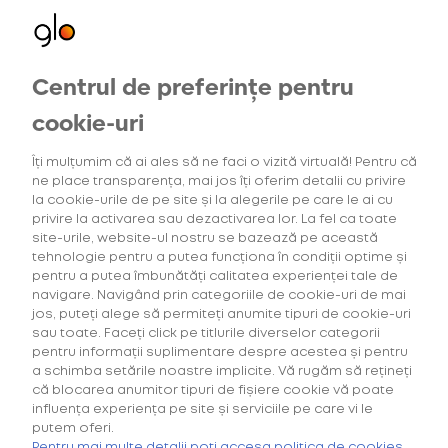
Centrul de preferințe pentru
Oferte exclusive
Oferte
pentru utilizatorii noi
cookie-uri
Îți mulțumim că ai ales să ne faci o vizită virtuală! Pentru că
ne place transparența, mai jos îți oferim detalii cu privire
4
Intensitatea tutunului
(1)
Gama Consum
la cookie-urile de pe site și la alegerile pe care le ai cu
privire la activarea sau dezactivarea lor. La fel ca toate
site-urile, website-ul nostru se bazează pe această
tehnologie pentru a putea funcționa în condiții optime și
pentru a putea îmbunătăți calitatea experienței tale de
navigare. Navigând prin categoriile de cookie-uri de mai
Căutarea ta nu a generat niciun rezultat.
jos, puteți alege să permiteți anumite tipuri de cookie-uri
sau toate. Faceți click pe titlurile diverselor categorii
pentru informații suplimentare despre acestea și pentru
a schimba setările noastre implicite. Vă rugăm să rețineți
că blocarea anumitor tipuri de fișiere cookie vă poate
influența experiența pe site și serviciile pe care vi le
putem oferi.
Cumpără primul tău Starter Kit cu
40% discount*
și deblochează
Pentru mai multe detalii poți accesa politica de cookies