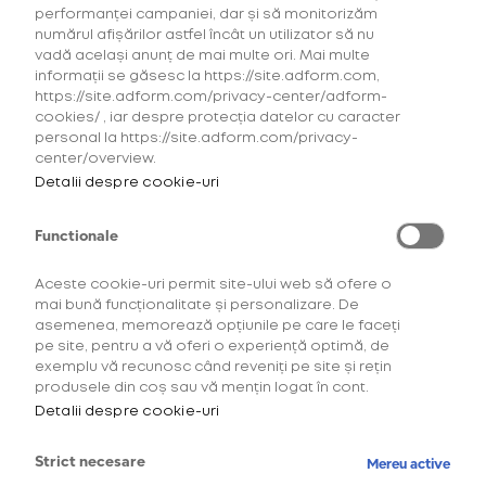
performanței campaniei, dar și să monitorizăm
numărul afișărilor astfel încât un utilizator să nu
vadă același anunț de mai multe ori. Mai multe
informații se găsesc la https://site.adform.com,
https://site.adform.com/privacy-center/adform-
cookies/ , iar despre protecția datelor cu caracter
personal la https://site.adform.com/privacy-
center/overview.
Detalii despre cookie-uri
Functionale
Aceste cookie-uri permit site-ului web să ofere o
mai bună funcționalitate și personalizare. De
asemenea, memorează opțiunile pe care le faceți
Descoperă comunitatea
pe site, pentru a vă oferi o experiență optimă, de
exemplu vă recunosc când reveniți pe site și rețin
OneUp!
produsele din coș sau vă mențin logat în cont.
Detalii despre cookie-uri
Intră acum în platforma de loialitate OneUp
și descoperă beneficiile și experiențele
Strict necesare
Mereu active
create special pentru tine.