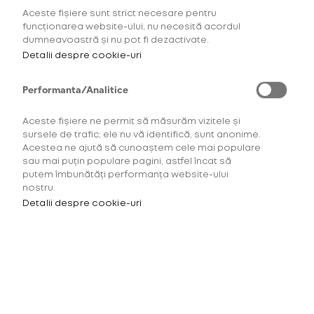
Aceste fișiere sunt strict necesare pentru
AFLĂ MAI MULTE
funcționarea website-ului, nu necesită acordul
dumneavoastră și nu pot fi dezactivate.
Detalii despre cookie-uri
Performanta/Analitice
Aceste fișiere ne permit să măsurăm vizitele și
sursele de trafic; ele nu vă identifică, sunt anonime.
Acestea ne ajută să cunoaștem cele mai populare
sau mai puțin populare pagini, astfel încat să
putem îmbunătăți performanța website-ului
nostru.
Detalii despre cookie-uri
Pentru a accesa acest site
trebuie să ai minimum 18 ani.