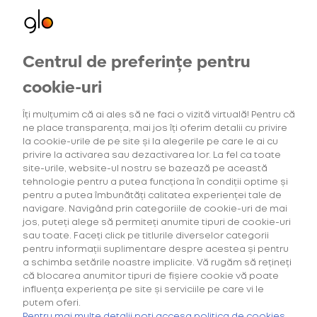
Centrul de preferințe pentru
Oferte exclusive
Oferte
pentru utilizatorii noi
cookie-uri
Îți mulțumim că ai ales să ne faci o vizită virtuală! Pentru că
ne place transparența, mai jos îți oferim detalii cu privire
4
Intensitatea tutunului
(1)
Gama Consum
la cookie-urile de pe site și la alegerile pe care le ai cu
privire la activarea sau dezactivarea lor. La fel ca toate
site-urile, website-ul nostru se bazează pe această
tehnologie pentru a putea funcționa în condiții optime și
pentru a putea îmbunătăți calitatea experienței tale de
navigare. Navigând prin categoriile de cookie-uri de mai
Căutarea ta nu a generat niciun rezultat.
jos, puteți alege să permiteți anumite tipuri de cookie-uri
sau toate. Faceți click pe titlurile diverselor categorii
pentru informații suplimentare despre acestea și pentru
a schimba setările noastre implicite. Vă rugăm să rețineți
că blocarea anumitor tipuri de fișiere cookie vă poate
influența experiența pe site și serviciile pe care vi le
putem oferi.
Cumpără primul tău Starter Kit cu
40% discount*
și deblochează
Pentru mai multe detalii poți accesa politica de cookies