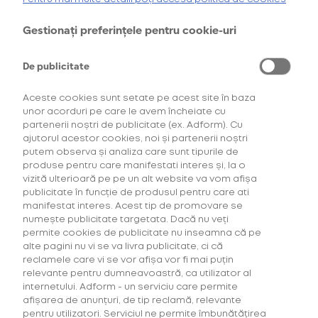
oferta de
6 pachete la preț de 3**
.
AFLĂ MAI MULTE
Gestionați preferințele pentru cookie-uri
*Ofertă valabilă în perioada 29.07.2026-29.08.2026, în limita stocului disponibil.
**Ofertă valabilă în perioada 29.07.2026-29.09.2026, în limita stocului disponibil.
Consultați regulamentele campaniilor
aici
și
aici
De publicitate
Aceste cookies sunt setate pe acest site în baza
unor acorduri pe care le avem încheiate cu
partenerii noștri de publicitate (ex. Adform). Cu
ajutorul acestor cookies, noi și partenerii noștri
putem observa și analiza care sunt tipurile de
produse pentru care manifestati interes și, la o
vizită ulterioară pe pe un alt website va vom afișa
Descoperă Abonament +Plus
publicitate în funcție de produsul pentru care ati
manifestat interes. Acest tip de promovare se
numește publicitate targetata. Dacă nu veți
Mai mult timp pentru tine, mai putine griji!
permite cookies de publicitate nu inseamna că pe
Fă-ți un Abonament +Plus și
primești
alte pagini nu vi se va livra publicitate, ci că
automat
acasă, lunar, produsele favorite cu
reclamele care vi se vor afișa vor fi mai puțin
livrare gratuită plus alte beneficii!
relevante pentru dumneavoastră, ca utilizator al
internetului. Adform - un serviciu care permite
afișarea de anunțuri, de tip reclamă, relevante
AFLĂ MAI MULTE
pentru utilizatori. Serviciul ne permite îmbunătățirea