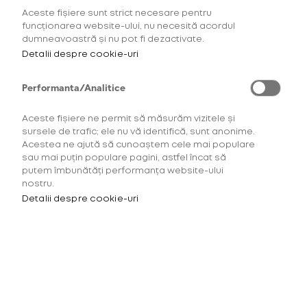
Aceste fișiere sunt strict necesare pentru
AFLĂ MAI MULTE
funcționarea website-ului, nu necesită acordul
dumneavoastră și nu pot fi dezactivate.
Detalii despre cookie-uri
Performanta/Analitice
Aceste fișiere ne permit să măsurăm vizitele și
sursele de trafic; ele nu vă identifică, sunt anonime.
Acestea ne ajută să cunoaștem cele mai populare
sau mai puțin populare pagini, astfel încat să
putem îmbunătăți performanța website-ului
nostru.
Detalii despre cookie-uri
Pentru a accesa acest site
trebuie să ai minimum 18 ani.