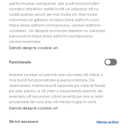
performanței campaniei, dar și să monitorizăm
numărul afișărilor astfel încât un utilizator să nu
vadă același anunț de mai multe ori. Mai multe
informații se găsesc la https://site.adform.com,
https://site.adform.com/privacy-center/adform-
cookies/ , iar despre protecția datelor cu caracter
personal la https://site.adform.com/privacy-
center/overview.
Detalii despre cookie-uri
Functionale
Aceste cookie-uri permit site-ului web să ofere o
mai bună funcționalitate și personalizare. De
asemenea, memorează opțiunile pe care le faceți
Descoperă comunitatea
pe site, pentru a vă oferi o experiență optimă, de
exemplu vă recunosc când reveniți pe site și rețin
OneUp!
produsele din coș sau vă mențin logat în cont.
Detalii despre cookie-uri
Intră acum în platforma de loialitate OneUp
și descoperă beneficiile și experiențele
Strict necesare
Mereu active
create special pentru tine.