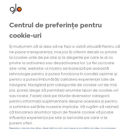
Centrul de preferințe pentru
Oferte exclusive
Oferte
pentru utilizatorii noi
cookie-uri
Îți mulțumim că ai ales să ne faci o vizită virtuală! Pentru că
ne place transparența, mai jos îți oferim detalii cu privire
6
Intensitatea tutunului
(2)
Gama Consum
la cookie-urile de pe site și la alegerile pe care le ai cu
privire la activarea sau dezactivarea lor. La fel ca toate
site-urile, website-ul nostru se bazează pe această
tehnologie pentru a putea funcționa în condiții optime și
pentru a putea îmbunătăți calitatea experienței tale de
navigare. Navigând prin categoriile de cookie-uri de mai
Căutarea ta nu a generat niciun rezultat.
jos, puteți alege să permiteți anumite tipuri de cookie-uri
sau toate. Faceți click pe titlurile diverselor categorii
pentru informații suplimentare despre acestea și pentru
a schimba setările noastre implicite. Vă rugăm să rețineți
că blocarea anumitor tipuri de fișiere cookie vă poate
influența experiența pe site și serviciile pe care vi le
putem oferi.
Cumpără primul tău Starter Kit cu
40% discount*
și deblochează
Pentru mai multe detalii poți accesa politica de cookies