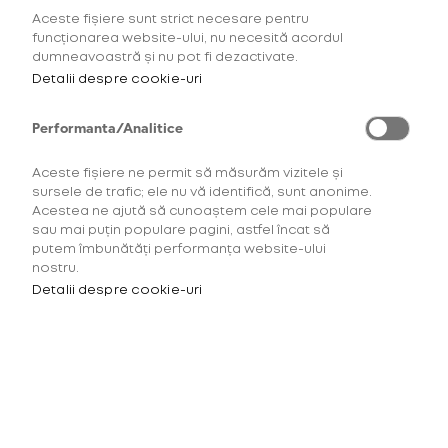
Aceste fișiere sunt strict necesare pentru
AFLĂ MAI MULTE
funcționarea website-ului, nu necesită acordul
dumneavoastră și nu pot fi dezactivate.
Detalii despre cookie-uri
Performanta/Analitice
Aceste fișiere ne permit să măsurăm vizitele și
sursele de trafic; ele nu vă identifică, sunt anonime.
Acestea ne ajută să cunoaștem cele mai populare
sau mai puțin populare pagini, astfel încat să
putem îmbunătăți performanța website-ului
nostru.
Detalii despre cookie-uri
Pentru a accesa acest site
trebuie să ai minimum 18 ani.