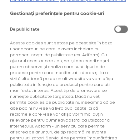
oferta de
6 pachete la preț de 3**
.
AFLĂ MAI MULTE
Gestionați preferințele pentru cookie-uri
*Ofertă valabilă în perioada 29.07.2026-29.08.2026, în limita stocului disponibil.
**Ofertă valabilă în perioada 29.07.2026-29.09.2026, în limita stocului disponibil.
Consultați regulamentele campaniilor
aici
și
aici
De publicitate
Aceste cookies sunt setate pe acest site în baza
unor acorduri pe care le avem încheiate cu
partenerii noștri de publicitate (ex. Adform). Cu
ajutorul acestor cookies, noi și partenerii noștri
putem observa și analiza care sunt tipurile de
produse pentru care manifestati interes și, la o
vizită ulterioară pe pe un alt website va vom afișa
Descoperă Abonament +Plus
publicitate în funcție de produsul pentru care ati
manifestat interes. Acest tip de promovare se
numește publicitate targetata. Dacă nu veți
Mai mult timp pentru tine, mai putine griji!
permite cookies de publicitate nu inseamna că pe
Fă-ți un Abonament +Plus și
primești
alte pagini nu vi se va livra publicitate, ci că
automat
acasă, lunar, produsele favorite cu
reclamele care vi se vor afișa vor fi mai puțin
livrare gratuită plus alte beneficii!
relevante pentru dumneavoastră, ca utilizator al
internetului. Adform - un serviciu care permite
afișarea de anunțuri, de tip reclamă, relevante
AFLĂ MAI MULTE
pentru utilizatori. Serviciul ne permite îmbunătățirea