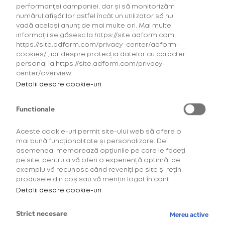
performanței campaniei, dar și să monitorizăm
numărul afișărilor astfel încât un utilizator să nu
vadă același anunț de mai multe ori. Mai multe
informații se găsesc la https://site.adform.com,
https://site.adform.com/privacy-center/adform-
cookies/ , iar despre protecția datelor cu caracter
personal la https://site.adform.com/privacy-
center/overview.
Detalii despre cookie-uri
Functionale
Aceste cookie-uri permit site-ului web să ofere o
mai bună funcționalitate și personalizare. De
asemenea, memorează opțiunile pe care le faceți
Descoperă comunitatea
pe site, pentru a vă oferi o experiență optimă, de
exemplu vă recunosc când reveniți pe site și rețin
OneUp!
produsele din coș sau vă mențin logat în cont.
Detalii despre cookie-uri
Intră acum în platforma de loialitate OneUp
și descoperă beneficiile și experiențele
Strict necesare
Mereu active
create special pentru tine.