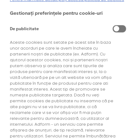
oferta de
6 pachete la preț de 3**
.
AFLĂ MAI MULTE
Gestionați preferințele pentru cookie-uri
*Ofertă valabilă în perioada 29.07.2026-29.08.2026, în limita stocului disponibil.
**Ofertă valabilă în perioada 29.07.2026-29.09.2026, în limita stocului disponibil.
Consultați regulamentele campaniilor
aici
și
aici
De publicitate
Aceste cookies sunt setate pe acest site în baza
unor acorduri pe care le avem încheiate cu
partenerii noștri de publicitate (ex. Adform). Cu
ajutorul acestor cookies, noi și partenerii noștri
putem observa și analiza care sunt tipurile de
produse pentru care manifestati interes și, la o
vizită ulterioară pe pe un alt website va vom afișa
Descoperă Abonament +Plus
publicitate în funcție de produsul pentru care ati
manifestat interes. Acest tip de promovare se
numește publicitate targetata. Dacă nu veți
Mai mult timp pentru tine, mai putine griji!
permite cookies de publicitate nu inseamna că pe
Fă-ți un Abonament +Plus și
primești
alte pagini nu vi se va livra publicitate, ci că
automat
acasă, lunar, produsele favorite cu
reclamele care vi se vor afișa vor fi mai puțin
livrare gratuită plus alte beneficii!
relevante pentru dumneavoastră, ca utilizator al
internetului. Adform - un serviciu care permite
afișarea de anunțuri, de tip reclamă, relevante
AFLĂ MAI MULTE
pentru utilizatori. Serviciul ne permite îmbunătățirea