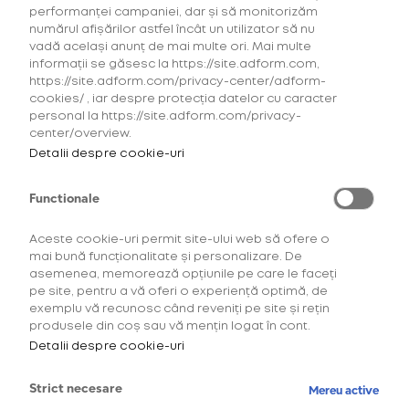
performanței campaniei, dar și să monitorizăm
numărul afișărilor astfel încât un utilizator să nu
vadă același anunț de mai multe ori. Mai multe
informații se găsesc la https://site.adform.com,
https://site.adform.com/privacy-center/adform-
cookies/ , iar despre protecția datelor cu caracter
personal la https://site.adform.com/privacy-
center/overview.
Detalii despre cookie-uri
Functionale
Aceste cookie-uri permit site-ului web să ofere o
mai bună funcționalitate și personalizare. De
asemenea, memorează opțiunile pe care le faceți
Descoperă comunitatea
pe site, pentru a vă oferi o experiență optimă, de
exemplu vă recunosc când reveniți pe site și rețin
OneUp!
produsele din coș sau vă mențin logat în cont.
Detalii despre cookie-uri
Intră acum în platforma de loialitate OneUp
și descoperă beneficiile și experiențele
Strict necesare
Mereu active
create special pentru tine.