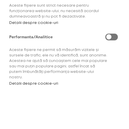
Aceste fișiere sunt strict necesare pentru
AFLĂ MAI MULTE
funcționarea website-ului, nu necesită acordul
dumneavoastră și nu pot fi dezactivate.
Detalii despre cookie-uri
Performanta/Analitice
Aceste fișiere ne permit să măsurăm vizitele și
sursele de trafic; ele nu vă identifică, sunt anonime.
Acestea ne ajută să cunoaștem cele mai populare
sau mai puțin populare pagini, astfel încat să
putem îmbunătăți performanța website-ului
nostru.
Detalii despre cookie-uri
Pentru a accesa acest site
trebuie să ai minimum 18 ani.