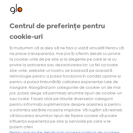
Centrul de preferințe pentru
Oferte exclusive
Oferte
pentru utilizatorii noi
cookie-uri
Îți mulțumim că ai ales să ne faci o vizită virtuală! Pentru că
ne place transparența, mai jos îți oferim detalii cu privire
6
Intensitatea tutunului
(1)
Gama Consum
la cookie-urile de pe site și la alegerile pe care le ai cu
privire la activarea sau dezactivarea lor. La fel ca toate
site-urile, website-ul nostru se bazează pe această
tehnologie pentru a putea funcționa în condiții optime și
pentru a putea îmbunătăți calitatea experienței tale de
navigare. Navigând prin categoriile de cookie-uri de mai
Căutarea ta nu a generat niciun rezultat.
jos, puteți alege să permiteți anumite tipuri de cookie-uri
sau toate. Faceți click pe titlurile diverselor categorii
pentru informații suplimentare despre acestea și pentru
a schimba setările noastre implicite. Vă rugăm să rețineți
că blocarea anumitor tipuri de fișiere cookie vă poate
influența experiența pe site și serviciile pe care vi le
putem oferi.
Cumpără primul tău Starter Kit cu
40% discount*
și deblochează
Pentru mai multe detalii poți accesa politica de cookies