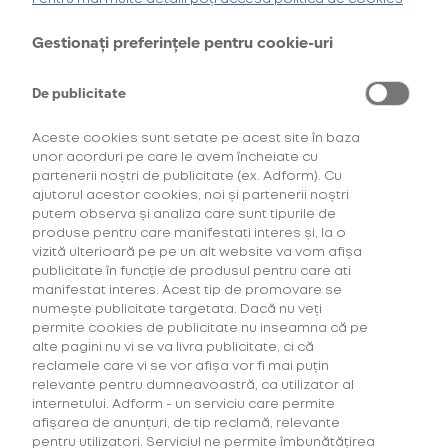
oferta de
6 pachete la preț de 3**
.
AFLĂ MAI MULTE
Gestionați preferințele pentru cookie-uri
*Ofertă valabilă în perioada 29.07.2026-29.08.2026, în limita stocului disponibil.
**Ofertă valabilă în perioada 29.07.2026-29.09.2026, în limita stocului disponibil.
Consultați regulamentele campaniilor
aici
și
aici
De publicitate
Aceste cookies sunt setate pe acest site în baza
unor acorduri pe care le avem încheiate cu
partenerii noștri de publicitate (ex. Adform). Cu
ajutorul acestor cookies, noi și partenerii noștri
putem observa și analiza care sunt tipurile de
produse pentru care manifestati interes și, la o
vizită ulterioară pe pe un alt website va vom afișa
Descoperă Abonament +Plus
publicitate în funcție de produsul pentru care ati
manifestat interes. Acest tip de promovare se
numește publicitate targetata. Dacă nu veți
Mai mult timp pentru tine, mai putine griji!
permite cookies de publicitate nu inseamna că pe
Fă-ți un Abonament +Plus și
primești
alte pagini nu vi se va livra publicitate, ci că
automat
acasă, lunar, produsele favorite cu
reclamele care vi se vor afișa vor fi mai puțin
livrare gratuită plus alte beneficii!
relevante pentru dumneavoastră, ca utilizator al
internetului. Adform - un serviciu care permite
afișarea de anunțuri, de tip reclamă, relevante
AFLĂ MAI MULTE
pentru utilizatori. Serviciul ne permite îmbunătățirea