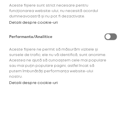
Aceste fișiere sunt strict necesare pentru
AFLĂ MAI MULTE
funcționarea website-ului, nu necesită acordul
dumneavoastră și nu pot fi dezactivate.
Detalii despre cookie-uri
Performanta/Analitice
Aceste fișiere ne permit să măsurăm vizitele și
sursele de trafic; ele nu vă identifică, sunt anonime.
Acestea ne ajută să cunoaștem cele mai populare
sau mai puțin populare pagini, astfel încat să
putem îmbunătăți performanța website-ului
nostru.
Detalii despre cookie-uri
Pentru a accesa acest site
trebuie să ai minimum 18 ani.