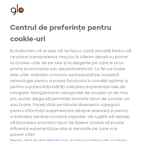
Centrul de preferințe pentru
Oferte exclusive
Oferte
pentru utilizatorii noi
cookie-uri
Îți mulțumim că ai ales să ne faci o vizită virtuală! Pentru că
ne place transparența, mai jos îți oferim detalii cu privire
5
Intensitatea tutunului
(1)
Gama Consum
la cookie-urile de pe site și la alegerile pe care le ai cu
privire la activarea sau dezactivarea lor. La fel ca toate
site-urile, website-ul nostru se bazează pe această
tehnologie pentru a putea funcționa în condiții optime și
pentru a putea îmbunătăți calitatea experienței tale de
navigare. Navigând prin categoriile de cookie-uri de mai
Căutarea ta nu a generat niciun rezultat.
jos, puteți alege să permiteți anumite tipuri de cookie-uri
sau toate. Faceți click pe titlurile diverselor categorii
pentru informații suplimentare despre acestea și pentru
a schimba setările noastre implicite. Vă rugăm să rețineți
că blocarea anumitor tipuri de fișiere cookie vă poate
influența experiența pe site și serviciile pe care vi le
putem oferi.
Cumpără primul tău Starter Kit cu
40% discount*
și deblochează
Pentru mai multe detalii poți accesa politica de cookies