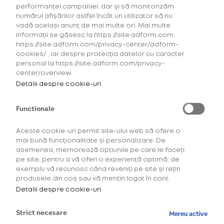
performanței campaniei, dar și să monitorizăm
numărul afișărilor astfel încât un utilizator să nu
vadă același anunț de mai multe ori. Mai multe
informații se găsesc la https://site.adform.com,
https://site.adform.com/privacy-center/adform-
cookies/ , iar despre protecția datelor cu caracter
personal la https://site.adform.com/privacy-
center/overview.
Detalii despre cookie-uri
Functionale
Aceste cookie-uri permit site-ului web să ofere o
mai bună funcționalitate și personalizare. De
asemenea, memorează opțiunile pe care le faceți
Descoperă comunitatea
pe site, pentru a vă oferi o experiență optimă, de
exemplu vă recunosc când reveniți pe site și rețin
OneUp!
produsele din coș sau vă mențin logat în cont.
Detalii despre cookie-uri
Intră acum în platforma de loialitate OneUp
și descoperă beneficiile și experiențele
Strict necesare
Mereu active
create special pentru tine.