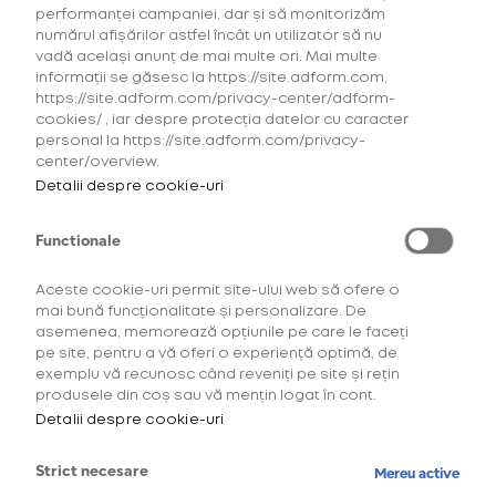
performanței campaniei, dar și să monitorizăm
numărul afișărilor astfel încât un utilizator să nu
vadă același anunț de mai multe ori. Mai multe
informații se găsesc la https://site.adform.com,
https://site.adform.com/privacy-center/adform-
cookies/ , iar despre protecția datelor cu caracter
personal la https://site.adform.com/privacy-
center/overview.
Detalii despre cookie-uri
Functionale
Aceste cookie-uri permit site-ului web să ofere o
mai bună funcționalitate și personalizare. De
asemenea, memorează opțiunile pe care le faceți
Descoperă comunitatea
pe site, pentru a vă oferi o experiență optimă, de
exemplu vă recunosc când reveniți pe site și rețin
OneUp!
produsele din coș sau vă mențin logat în cont.
Detalii despre cookie-uri
Intră acum în platforma de loialitate OneUp
și descoperă beneficiile și experiențele
Strict necesare
Mereu active
create special pentru tine.