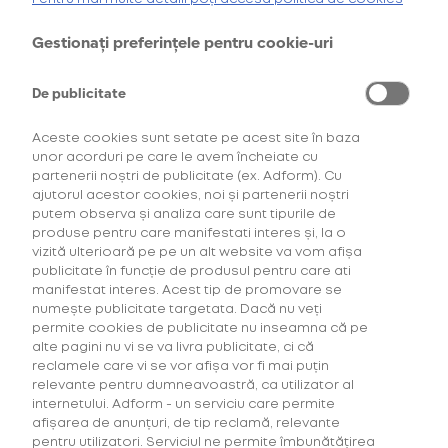
oferta de
6 pachete la preț de 3**
.
AFLĂ MAI MULTE
Gestionați preferințele pentru cookie-uri
*Ofertă valabilă în perioada 29.07.2026-29.08.2026, în limita stocului disponibil.
**Ofertă valabilă în perioada 29.07.2026-29.09.2026, în limita stocului disponibil.
Consultați regulamentele campaniilor
aici
și
aici
De publicitate
Aceste cookies sunt setate pe acest site în baza
unor acorduri pe care le avem încheiate cu
partenerii noștri de publicitate (ex. Adform). Cu
ajutorul acestor cookies, noi și partenerii noștri
putem observa și analiza care sunt tipurile de
produse pentru care manifestati interes și, la o
vizită ulterioară pe pe un alt website va vom afișa
Descoperă Abonament +Plus
publicitate în funcție de produsul pentru care ati
manifestat interes. Acest tip de promovare se
numește publicitate targetata. Dacă nu veți
Mai mult timp pentru tine, mai putine griji!
permite cookies de publicitate nu inseamna că pe
Fă-ți un Abonament +Plus și
primești
alte pagini nu vi se va livra publicitate, ci că
automat
acasă, lunar, produsele favorite cu
reclamele care vi se vor afișa vor fi mai puțin
livrare gratuită plus alte beneficii!
relevante pentru dumneavoastră, ca utilizator al
internetului. Adform - un serviciu care permite
afișarea de anunțuri, de tip reclamă, relevante
AFLĂ MAI MULTE
pentru utilizatori. Serviciul ne permite îmbunătățirea