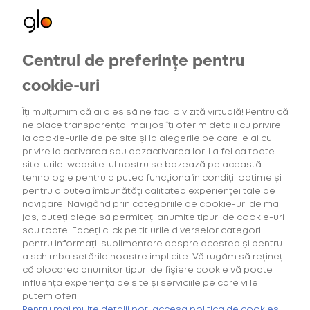
Centrul de preferințe pentru
Oferte exclusive
Oferte
pentru utilizatorii noi
cookie-uri
Îți mulțumim că ai ales să ne faci o vizită virtuală! Pentru că
ne place transparența, mai jos îți oferim detalii cu privire
5
Intensitatea tutunului
Gama Consumab
la cookie-urile de pe site și la alegerile pe care le ai cu
privire la activarea sau dezactivarea lor. La fel ca toate
site-urile, website-ul nostru se bazează pe această
tehnologie pentru a putea funcționa în condiții optime și
pentru a putea îmbunătăți calitatea experienței tale de
navigare. Navigând prin categoriile de cookie-uri de mai
Căutarea ta nu a generat niciun rezultat.
jos, puteți alege să permiteți anumite tipuri de cookie-uri
sau toate. Faceți click pe titlurile diverselor categorii
pentru informații suplimentare despre acestea și pentru
a schimba setările noastre implicite. Vă rugăm să rețineți
că blocarea anumitor tipuri de fișiere cookie vă poate
influența experiența pe site și serviciile pe care vi le
putem oferi.
Cumpără primul tău Starter Kit cu
40% discount*
și deblochează
Pentru mai multe detalii poți accesa politica de cookies