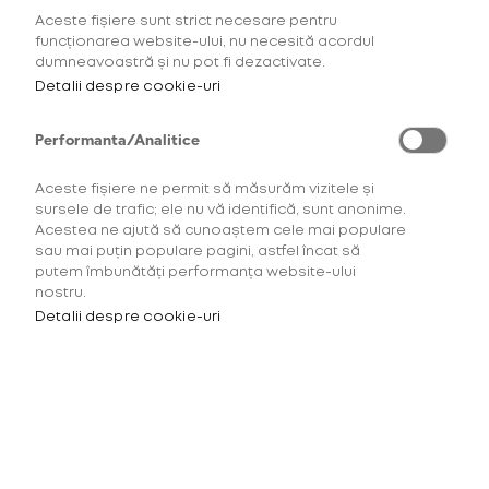
Aceste fișiere sunt strict necesare pentru
AFLĂ MAI MULTE
funcționarea website-ului, nu necesită acordul
dumneavoastră și nu pot fi dezactivate.
Detalii despre cookie-uri
Performanta/Analitice
Aceste fișiere ne permit să măsurăm vizitele și
sursele de trafic; ele nu vă identifică, sunt anonime.
Acestea ne ajută să cunoaștem cele mai populare
sau mai puțin populare pagini, astfel încat să
putem îmbunătăți performanța website-ului
nostru.
Detalii despre cookie-uri
Pentru a accesa acest site
trebuie să ai minimum 18 ani.