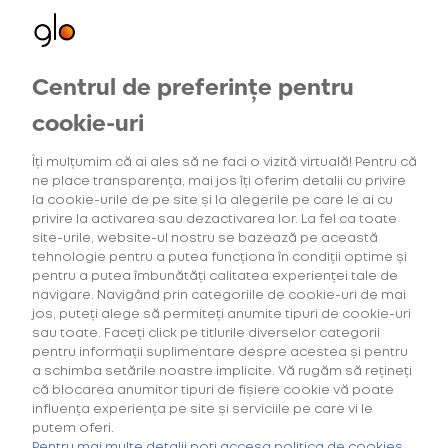
Centrul de preferințe pentru
Oferte exclusive
Oferte
pentru utilizatorii noi
cookie-uri
Îți mulțumim că ai ales să ne faci o vizită virtuală! Pentru că
ne place transparența, mai jos îți oferim detalii cu privire
4
Intensitatea tutunului
(1)
Gama Consum
la cookie-urile de pe site și la alegerile pe care le ai cu
privire la activarea sau dezactivarea lor. La fel ca toate
site-urile, website-ul nostru se bazează pe această
tehnologie pentru a putea funcționa în condiții optime și
pentru a putea îmbunătăți calitatea experienței tale de
navigare. Navigând prin categoriile de cookie-uri de mai
Căutarea ta nu a generat niciun rezultat.
jos, puteți alege să permiteți anumite tipuri de cookie-uri
sau toate. Faceți click pe titlurile diverselor categorii
pentru informații suplimentare despre acestea și pentru
a schimba setările noastre implicite. Vă rugăm să rețineți
că blocarea anumitor tipuri de fișiere cookie vă poate
influența experiența pe site și serviciile pe care vi le
putem oferi.
Cumpără primul tău Starter Kit cu
40% discount*
și deblochează
Pentru mai multe detalii poți accesa politica de cookies