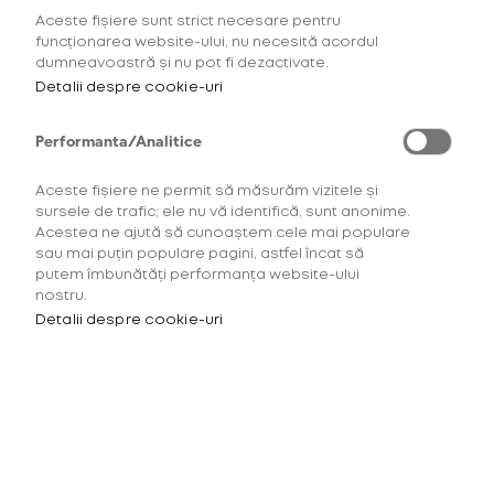
Aceste fișiere sunt strict necesare pentru
AFLĂ MAI MULTE
funcționarea website-ului, nu necesită acordul
dumneavoastră și nu pot fi dezactivate.
Detalii despre cookie-uri
Performanta/Analitice
Aceste fișiere ne permit să măsurăm vizitele și
sursele de trafic; ele nu vă identifică, sunt anonime.
Acestea ne ajută să cunoaștem cele mai populare
sau mai puțin populare pagini, astfel încat să
putem îmbunătăți performanța website-ului
nostru.
Detalii despre cookie-uri
Pentru a accesa acest site
trebuie să ai minimum 18 ani.