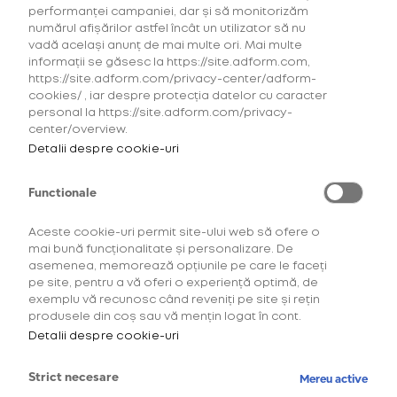
performanței campaniei, dar și să monitorizăm
numărul afișărilor astfel încât un utilizator să nu
vadă același anunț de mai multe ori. Mai multe
informații se găsesc la https://site.adform.com,
https://site.adform.com/privacy-center/adform-
cookies/ , iar despre protecția datelor cu caracter
personal la https://site.adform.com/privacy-
center/overview.
Detalii despre cookie-uri
Functionale
Aceste cookie-uri permit site-ului web să ofere o
mai bună funcționalitate și personalizare. De
asemenea, memorează opțiunile pe care le faceți
Descoperă comunitatea
pe site, pentru a vă oferi o experiență optimă, de
exemplu vă recunosc când reveniți pe site și rețin
OneUp!
produsele din coș sau vă mențin logat în cont.
Detalii despre cookie-uri
Intră acum în platforma de loialitate OneUp
și descoperă beneficiile și experiențele
Strict necesare
Mereu active
create special pentru tine.