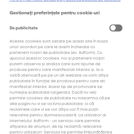
oferta de
6 pachete la preț de 3**
.
AFLĂ MAI MULTE
Gestionați preferințele pentru cookie-uri
*Ofertă valabilă în perioada 29.07.2026-29.08.2026, în limita stocului disponibil.
**Ofertă valabilă în perioada 29.07.2026-29.09.2026, în limita stocului disponibil.
Consultați regulamentele campaniilor
aici
și
aici
De publicitate
Aceste cookies sunt setate pe acest site în baza
unor acorduri pe care le avem încheiate cu
partenerii noștri de publicitate (ex. Adform). Cu
ajutorul acestor cookies, noi și partenerii noștri
putem observa și analiza care sunt tipurile de
produse pentru care manifestati interes și, la o
vizită ulterioară pe pe un alt website va vom afișa
Descoperă Abonament +Plus
publicitate în funcție de produsul pentru care ati
manifestat interes. Acest tip de promovare se
numește publicitate targetata. Dacă nu veți
Mai mult timp pentru tine, mai putine griji!
permite cookies de publicitate nu inseamna că pe
Fă-ți un Abonament +Plus și
primești
alte pagini nu vi se va livra publicitate, ci că
automat
acasă, lunar, produsele favorite cu
reclamele care vi se vor afișa vor fi mai puțin
livrare gratuită plus alte beneficii!
relevante pentru dumneavoastră, ca utilizator al
internetului. Adform - un serviciu care permite
afișarea de anunțuri, de tip reclamă, relevante
AFLĂ MAI MULTE
pentru utilizatori. Serviciul ne permite îmbunătățirea