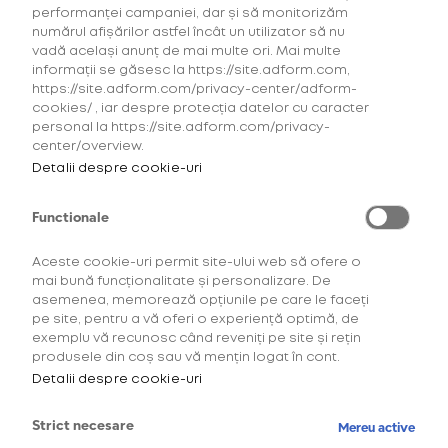
performanței campaniei, dar și să monitorizăm
numărul afișărilor astfel încât un utilizator să nu
vadă același anunț de mai multe ori. Mai multe
informații se găsesc la https://site.adform.com,
https://site.adform.com/privacy-center/adform-
cookies/ , iar despre protecția datelor cu caracter
personal la https://site.adform.com/privacy-
center/overview.
Detalii despre cookie-uri
Functionale
Aceste cookie-uri permit site-ului web să ofere o
mai bună funcționalitate și personalizare. De
asemenea, memorează opțiunile pe care le faceți
Descoperă comunitatea
pe site, pentru a vă oferi o experiență optimă, de
exemplu vă recunosc când reveniți pe site și rețin
OneUp!
produsele din coș sau vă mențin logat în cont.
Detalii despre cookie-uri
Intră acum în platforma de loialitate OneUp
și descoperă beneficiile și experiențele
Strict necesare
Mereu active
create special pentru tine.