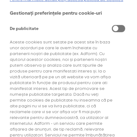
oferta de
6 pachete la preț de 3**
.
AFLĂ MAI MULTE
Gestionați preferințele pentru cookie-uri
*Ofertă valabilă în perioada 29.07.2026-29.08.2026, în limita stocului disponibil.
**Ofertă valabilă în perioada 29.07.2026-29.09.2026, în limita stocului disponibil.
Consultați regulamentele campaniilor
aici
și
aici
De publicitate
Aceste cookies sunt setate pe acest site în baza
unor acorduri pe care le avem încheiate cu
partenerii noștri de publicitate (ex. Adform). Cu
ajutorul acestor cookies, noi și partenerii noștri
putem observa și analiza care sunt tipurile de
produse pentru care manifestati interes și, la o
vizită ulterioară pe pe un alt website va vom afișa
Descoperă Abonament +Plus
publicitate în funcție de produsul pentru care ati
manifestat interes. Acest tip de promovare se
numește publicitate targetata. Dacă nu veți
Mai mult timp pentru tine, mai putine griji!
permite cookies de publicitate nu inseamna că pe
Fă-ți un Abonament +Plus și
primești
alte pagini nu vi se va livra publicitate, ci că
automat
acasă, lunar, produsele favorite cu
reclamele care vi se vor afișa vor fi mai puțin
livrare gratuită plus alte beneficii!
relevante pentru dumneavoastră, ca utilizator al
internetului. Adform - un serviciu care permite
afișarea de anunțuri, de tip reclamă, relevante
AFLĂ MAI MULTE
pentru utilizatori. Serviciul ne permite îmbunătățirea