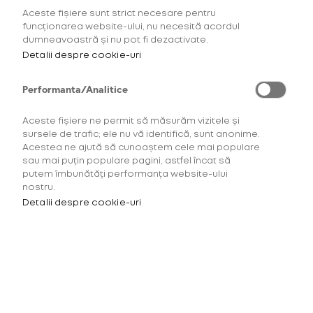
Aceste fișiere sunt strict necesare pentru
AFLĂ MAI MULTE
funcționarea website-ului, nu necesită acordul
dumneavoastră și nu pot fi dezactivate.
Detalii despre cookie-uri
Performanta/Analitice
Aceste fișiere ne permit să măsurăm vizitele și
sursele de trafic; ele nu vă identifică, sunt anonime.
Acestea ne ajută să cunoaștem cele mai populare
sau mai puțin populare pagini, astfel încat să
putem îmbunătăți performanța website-ului
nostru.
Detalii despre cookie-uri
Pentru a accesa acest site
trebuie să ai minimum 18 ani.