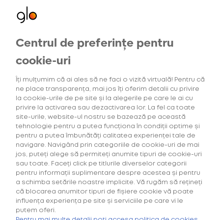
Centrul de preferințe pentru
Oferte exclusive
Oferte
pentru utilizatorii noi
cookie-uri
Îți mulțumim că ai ales să ne faci o vizită virtuală! Pentru că
ne place transparența, mai jos îți oferim detalii cu privire
3
Intensitatea tutunului
Gama Consumab
la cookie-urile de pe site și la alegerile pe care le ai cu
privire la activarea sau dezactivarea lor. La fel ca toate
site-urile, website-ul nostru se bazează pe această
tehnologie pentru a putea funcționa în condiții optime și
pentru a putea îmbunătăți calitatea experienței tale de
navigare. Navigând prin categoriile de cookie-uri de mai
Căutarea ta nu a generat niciun rezultat.
jos, puteți alege să permiteți anumite tipuri de cookie-uri
sau toate. Faceți click pe titlurile diverselor categorii
pentru informații suplimentare despre acestea și pentru
a schimba setările noastre implicite. Vă rugăm să rețineți
că blocarea anumitor tipuri de fișiere cookie vă poate
influența experiența pe site și serviciile pe care vi le
putem oferi.
Cumpără primul tău Starter Kit cu
40% discount*
și deblochează
Pentru mai multe detalii poți accesa politica de cookies