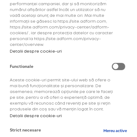
performanței campaniei, dar și să monitorizăm
numărul afișărilor astfel încât un utilizator să nu
vadă același anunț de mai multe ori. Mai multe
informații se găsesc la https://site.adform.com,
https://site.adform.com/privacy-center/adform-
cookies/ , iar despre protecția datelor cu caracter
personal la https://site.adform.com/privacy-
center/overview.
Detalii despre cookie-uri
Functionale
Aceste cookie-uri permit site-ului web să ofere o
mai bună funcționalitate și personalizare. De
asemenea, memorează opțiunile pe care le faceți
Descoperă comunitatea
pe site, pentru a vă oferi o experiență optimă, de
exemplu vă recunosc când reveniți pe site și rețin
OneUp!
produsele din coș sau vă mențin logat în cont.
Detalii despre cookie-uri
Intră acum în platforma de loialitate OneUp
și descoperă beneficiile și experiențele
Strict necesare
Mereu active
create special pentru tine.