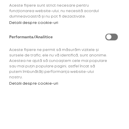
Aceste fișiere sunt strict necesare pentru
AFLĂ MAI MULTE
funcționarea website-ului, nu necesită acordul
dumneavoastră și nu pot fi dezactivate.
Detalii despre cookie-uri
Performanta/Analitice
Aceste fișiere ne permit să măsurăm vizitele și
sursele de trafic; ele nu vă identifică, sunt anonime.
Acestea ne ajută să cunoaștem cele mai populare
sau mai puțin populare pagini, astfel încat să
putem îmbunătăți performanța website-ului
nostru.
Detalii despre cookie-uri
Pentru a accesa acest site
trebuie să ai minimum 18 ani.