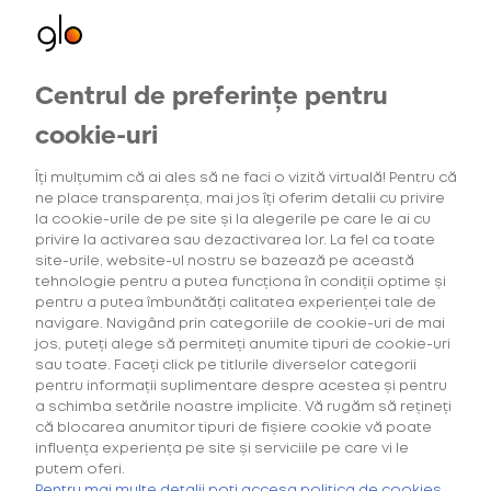
Centrul de preferințe pentru
Oferte exclusive
Oferte
pentru utilizatorii noi
cookie-uri
Îți mulțumim că ai ales să ne faci o vizită virtuală! Pentru că
ne place transparența, mai jos îți oferim detalii cu privire
6
Intensitatea tutunului
(2)
Gama Consum
la cookie-urile de pe site și la alegerile pe care le ai cu
privire la activarea sau dezactivarea lor. La fel ca toate
site-urile, website-ul nostru se bazează pe această
tehnologie pentru a putea funcționa în condiții optime și
pentru a putea îmbunătăți calitatea experienței tale de
navigare. Navigând prin categoriile de cookie-uri de mai
Căutarea ta nu a generat niciun rezultat.
jos, puteți alege să permiteți anumite tipuri de cookie-uri
sau toate. Faceți click pe titlurile diverselor categorii
pentru informații suplimentare despre acestea și pentru
a schimba setările noastre implicite. Vă rugăm să rețineți
că blocarea anumitor tipuri de fișiere cookie vă poate
influența experiența pe site și serviciile pe care vi le
putem oferi.
Cumpără primul tău Starter Kit cu
40% discount*
și deblochează
Pentru mai multe detalii poți accesa politica de cookies