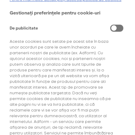
oferta de
6 pachete la preț de 3**
.
AFLĂ MAI MULTE
Gestionați preferințele pentru cookie-uri
*Ofertă valabilă în perioada 29.07.2026-29.08.2026, în limita stocului disponibil.
**Ofertă valabilă în perioada 29.07.2026-29.09.2026, în limita stocului disponibil.
Consultați regulamentele campaniilor
aici
și
aici
De publicitate
Aceste cookies sunt setate pe acest site în baza
unor acorduri pe care le avem încheiate cu
partenerii noștri de publicitate (ex. Adform). Cu
ajutorul acestor cookies, noi și partenerii noștri
putem observa și analiza care sunt tipurile de
produse pentru care manifestati interes și, la o
vizită ulterioară pe pe un alt website va vom afișa
Descoperă Abonament +Plus
publicitate în funcție de produsul pentru care ati
manifestat interes. Acest tip de promovare se
numește publicitate targetata. Dacă nu veți
Mai mult timp pentru tine, mai putine griji!
permite cookies de publicitate nu inseamna că pe
Fă-ți un Abonament +Plus și
primești
alte pagini nu vi se va livra publicitate, ci că
automat
acasă, lunar, produsele favorite cu
reclamele care vi se vor afișa vor fi mai puțin
livrare gratuită plus alte beneficii!
relevante pentru dumneavoastră, ca utilizator al
internetului. Adform - un serviciu care permite
afișarea de anunțuri, de tip reclamă, relevante
AFLĂ MAI MULTE
pentru utilizatori. Serviciul ne permite îmbunătățirea