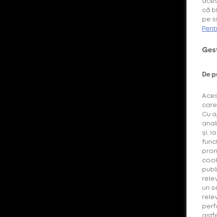
aces
că b
pe si
Pent
Căutarea ta nu a generat niciun rezultat.
Gest
De p
Aces
care
Cu a
anal
și, l
func
prom
cook
publi
rele
un s
rele
perf
astf