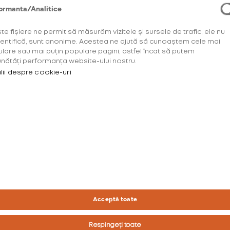
ormanta/Analitice
te fișiere ne permit să măsurăm vizitele și sursele de trafic; ele nu
dentifică, sunt anonime. Acestea ne ajută să cunoaștem cele mai
lare sau mai puțin populare pagini, astfel încat să putem
nătăți performanța website-ului nostru.
lii despre cookie-uri
Tot ce îți doreș
u a accesa acest site trebuie să ai mini
coș de cumpăr
ani.
e necesar să îți confirmi vârsta înainte d
Descoperă o varietate d
continua.
dispozitivele care utili
burn glo™ la țigaretele 
Te rugăm să confirmi*
Acceptă toate
pliculețele cu nicotină 
experiență unică.
Respingeți toate