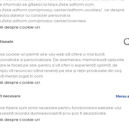
e informații se găsesc la https://site.adform.com,
s://site.adform.com/privacy-center/adform-cookies/ , iar despre
ecția datelor cu caracter personal la
s://site.adform.com/privacy-center/overview.
lii despre cookie-uri
tionale
Descoperă
OneUp!
te cookie-uri permit site-ului web să ofere o mai bună
ționalitate și personalizare. De asemenea, memorează opțiunile
are le faceți pe site, pentru a vă oferi o experiență optimă, de
Intră acum în plat
plu vă recunosc când reveniți pe site și rețin produsele din coș
descoperă benefic
vă mențin logat în cont.
lii despre cookie-uri
special pentru tin
ct necesare
Mereu a
te fișiere sunt strict necesare pentru funcționarea website-ului,
AFLĂ MAI MU
ecesită acordul dumneavoastră și nu pot fi dezactivate.
lii despre cookie-uri