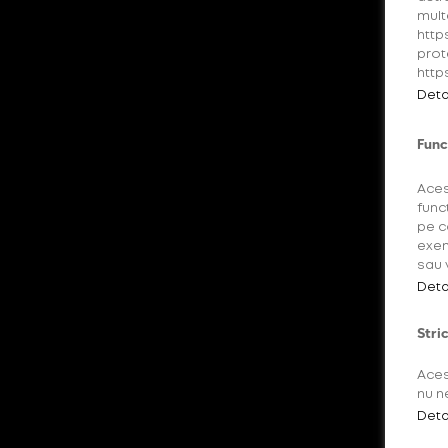
mult
http
prot
http
Deta
Func
Aces
func
pe c
exem
sau 
Deta
Stri
Aces
nu n
Deta