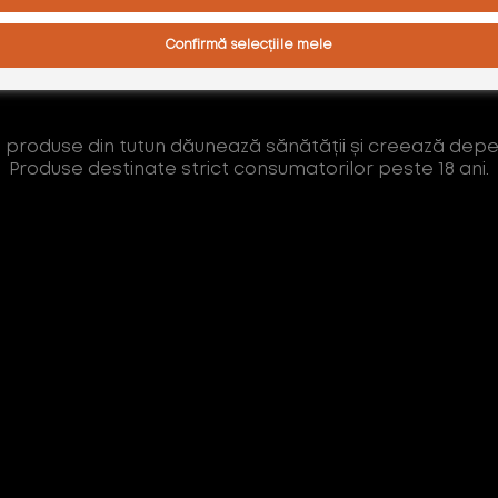
AM PESTE 18 ANI
Confirmă selecțiile mele
AM SUB 18 ANI
AFLĂ MAI MULTE
 produse din tutun dăunează sănătății și creează dep
Produse destinate strict consumatorilor peste 18 ani.
Abonează-te la Newsletter
Lumea glo™ e mereu în schimbare. Fii
printre primii care află despre noutățile,
promoțiile și evenimentele noastre
exclusive.