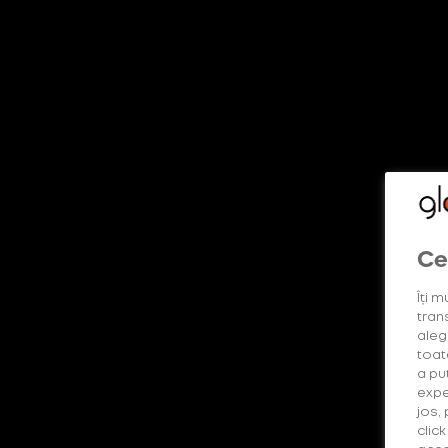
DESCOPERĂ MAI MULTE
Shop
Descoperă produsele
Lumea glo™
glo™ way b
Oferte
Ce
Îți m
Intensitatea tutunului
(1)
Gama Consuma
trans
alege
toat
a pu
expe
jos,
clic