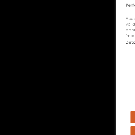
Perf
Aces
vă i
popu
îmbu
Deta
Pentr
Est