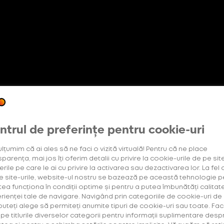
Oferte exclusive
etter
Abonament +Plus
OneUp
pentru utilizatorii noi
ntrul de preferințe pentru cookie-uri
ulțumim că ai ales să ne faci o vizită virtuală! Pentru că ne place
bile
(4)
Tip Produs
Tip Consumabile
parența, mai jos îți oferim detalii cu privire la cookie-urile de pe site
rile pe care le ai cu privire la activarea sau dezactivarea lor. La fel 
e site-urile, website-ul nostru se bazează pe această tehnologie p
tea funcționa în condiții optime și pentru a putea îmbunătăți calitat
rienței tale de navigare. Navigând prin categoriile de cookie-uri de
 puteți alege să permiteți anumite tipuri de cookie-uri sau toate. Fac
k pe titlurile diverselor categorii pentru informații suplimentare desp