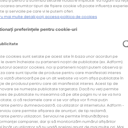
tea și pentru a schimba setările noastre implicite. Vă rugăm să reți
locarea anumitor tipuri de fișiere cookie vă poate influența experie
Cumpără primul tău Starter Kit cu
și
40% discount*
te și serviciile pe care vi le putem oferi.
deblochează oferta de
.
6 pachete la preț de 3**
ru mai multe detalii poți accesa politica de cookies
AFLĂ MAI MULTE
ionați preferințele pentru cookie-uri
*Ofertă valabilă în perioada 29.07.2026-29.08.2026, în limita stocului disponibil.
**Ofertă valabilă în perioada 29.07.2026-29.09.2026, în limita stocului disponibil.
Consultați regulamentele campaniilor
aici
și
aici
ublicitate
Descoperă
te cookies sunt setate pe acest site în baza unor acorduri pe
 le avem încheiate cu partenerii noștri de publicitate (ex. Adform).
+Plus
jutorul acestor cookies, noi și partenerii noștri putem observa și
iza care sunt tipurile de produse pentru care manifestati interes
a o vizită ulterioară pe pe un alt website va vom afișa publicitate în
ție de produsul pentru care ati manifestat interes. Acest tip de
De la 30% discount
ovare se numește publicitate targetata. Dacă nu veți permite
pentru produsele
ies de publicitate nu inseamna că pe alte pagini nu vi se va livra
+Plus îți oferă un p
citate, ci că reclamele care vi se vor afișa vor fi mai puțin
vante pentru dumneavoastră, ca utilizator al internetului. Adform -
erviciu care permite afișarea de anunțuri, de tip reclamă,
vante pentru utilizatori. Serviciul ne permite îmbunătățirea
ormanței campaniei, dar și să monitorizăm numărul afișărilor
AFLĂ MAI MU
el încât un utilizator să nu vadă același anunț de mai multe ori. Mai