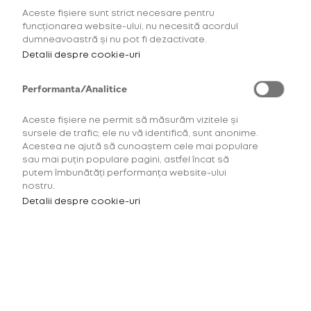
Aceste fișiere sunt strict necesare pentru
funcționarea website-ului, nu necesită acordul
dumneavoastră și nu pot fi dezactivate.
Detalii despre cookie-uri
1
Intensitatea tutunului
(1)
Aroma
Performanta/Analitice
Aceste fișiere ne permit să măsurăm vizitele și
sursele de trafic; ele nu vă identifică, sunt anonime.
Acestea ne ajută să cunoaștem cele mai populare
pentru HILO
TUTUN
pentru 
sau mai puțin populare pagini, astfel încat să
putem îmbunătăți performanța website-ului
nostru.
Detalii despre cookie-uri
virto™ Silver
Tobacco
25,00 Lei
INTENSITATE TUTUN: 2/5