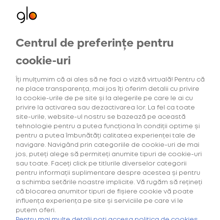
Centrul de preferințe pentru
Consumabile
Oferte exclusive
cookie-uri
pentru utilizatorii noi
Îți mulțumim că ai ales să ne faci o vizită virtuală! Pentru că
ne place transparența, mai jos îți oferim detalii cu privire
la cookie-urile de pe site și la alegerile pe care le ai cu
privire la activarea sau dezactivarea lor. La fel ca toate
Descoperă
site-urile, website-ul nostru se bazează pe această
consumabilele
tehnologie pentru a putea funcționa în condiții optime și
virto™ și rivo™
pentru a putea îmbunătăți calitatea experienței tale de
navigare. Navigând prin categoriile de cookie-uri de mai
Prinde cele mai bune
jos, puteți alege să permiteți anumite tipuri de cookie-uri
oferte la gamele tale de
sau toate. Faceți click pe titlurile diverselor categorii
consumabile preferate.
pentru informații suplimentare despre acestea și pentru
a schimba setările noastre implicite. Vă rugăm să rețineți
că blocarea anumitor tipuri de fișiere cookie vă poate
influența experiența pe site și serviciile pe care vi le
putem oferi.
OFERTĂ
pentru HILO
Pentru mai multe detalii poți accesa politica de cookies