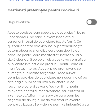
Cumpără primul tău Starter Kit cu
40% discount*
și deblochează
oferta de
6 pachete la preț de 3**
.
Gestionați preferințele pentru cookie-uri
Oferta 8
AFLĂ MAI MULTE
pachete la
pret de 6
De publicitate
*Ofertă valabilă în perioada 29.07.2026-29.08.2026, în limita stocului disponibil.
**Ofertă valabilă în perioada 29.07.2026-29.09.2026, în limita stocului disponibil.
Consultați regulamentele campaniilor
aici
și
aici
150,00 Lei
Aceste cookies sunt setate pe acest site în baza
unor acorduri pe care le avem încheiate cu
partenerii noștri de publicitate (ex. Adform). Cu
ajutorul acestor cookies, noi și partenerii noștri
CONFIGUREAZĂ
putem observa și analiza care sunt tipurile de
produse pentru care manifestati interes și, la o
vizită ulterioară pe pe un alt website va vom afișa
publicitate în funcție de produsul pentru care ati
manifestat interes. Acest tip de promovare se
numește publicitate targetata. Dacă nu veți
permite cookies de publicitate nu inseamna că pe
alte pagini nu vi se va livra publicitate, ci că
reclamele care vi se vor afișa vor fi mai puțin
Descoperă
relevante pentru dumneavoastră, ca utilizator al
internetului. Adform - un serviciu care permite
consumabilele
afișarea de anunțuri, de tip reclamă, relevante
create exclusiv
pentru utilizatori. Serviciul ne permite îmbunătățirea