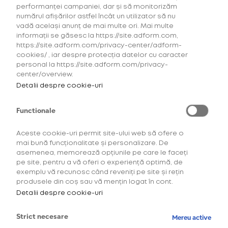
pentru glo™
performanței campaniei, dar și să monitorizăm
Hyper
numărul afișărilor astfel încât un utilizator să nu
vadă același anunț de mai multe ori. Mai multe
Explorează ofertele la
informații se găsesc la https://site.adform.com,
consumabilele neo™, veo™,
https://site.adform.com/privacy-center/adform-
Dunhill for glo™ Hyper și
cookies/ , iar despre protecția datelor cu caracter
KENT for glo™ Hyper.
personal la https://site.adform.com/privacy-
center/overview.
Detalii despre cookie-uri
OFERTĂ
pentru HYPER
Functionale
Aceste cookie-uri permit site-ului web să ofere o
Oferta 4
mai bună funcționalitate și personalizare. De
pachete la
asemenea, memorează opțiunile pe care le faceți
pret de 3
pe site, pentru a vă oferi o experiență optimă, de
exemplu vă recunosc când reveniți pe site și rețin
produsele din coș sau vă mențin logat în cont.
63,00 Lei
Detalii despre cookie-uri
Strict necesare
Mereu active
CONFIGUREAZĂ