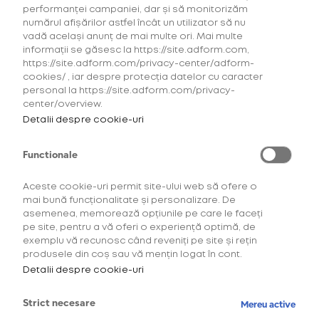
pentru glo™
performanței campaniei, dar și să monitorizăm
Hyper
numărul afișărilor astfel încât un utilizator să nu
vadă același anunț de mai multe ori. Mai multe
Explorează ofertele la
informații se găsesc la https://site.adform.com,
consumabilele neo™, veo™,
https://site.adform.com/privacy-center/adform-
Dunhill for glo™ Hyper și
cookies/ , iar despre protecția datelor cu caracter
KENT for glo™ Hyper.
personal la https://site.adform.com/privacy-
center/overview.
Detalii despre cookie-uri
OFERTĂ
pentru HYPER
Functionale
Aceste cookie-uri permit site-ului web să ofere o
Oferta 4
mai bună funcționalitate și personalizare. De
pachete la
asemenea, memorează opțiunile pe care le faceți
pret de 3
pe site, pentru a vă oferi o experiență optimă, de
exemplu vă recunosc când reveniți pe site și rețin
produsele din coș sau vă mențin logat în cont.
63,00 Lei
Detalii despre cookie-uri
Strict necesare
Mereu active
CONFIGUREAZĂ