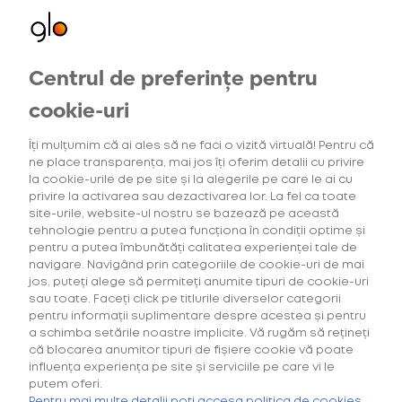
Centrul de preferințe pentru
Consumabile
Oferte exclusive
cookie-uri
pentru utilizatorii noi
Îți mulțumim că ai ales să ne faci o vizită virtuală! Pentru că
ne place transparența, mai jos îți oferim detalii cu privire
la cookie-urile de pe site și la alegerile pe care le ai cu
privire la activarea sau dezactivarea lor. La fel ca toate
Descoperă
site-urile, website-ul nostru se bazează pe această
consumabilele
tehnologie pentru a putea funcționa în condiții optime și
virto™ și rivo™
pentru a putea îmbunătăți calitatea experienței tale de
navigare. Navigând prin categoriile de cookie-uri de mai
Prinde cele mai bune
jos, puteți alege să permiteți anumite tipuri de cookie-uri
oferte la gamele tale de
sau toate. Faceți click pe titlurile diverselor categorii
consumabile preferate.
pentru informații suplimentare despre acestea și pentru
a schimba setările noastre implicite. Vă rugăm să rețineți
că blocarea anumitor tipuri de fișiere cookie vă poate
influența experiența pe site și serviciile pe care vi le
putem oferi.
OFERTĂ
pentru HILO
Pentru mai multe detalii poți accesa politica de cookies