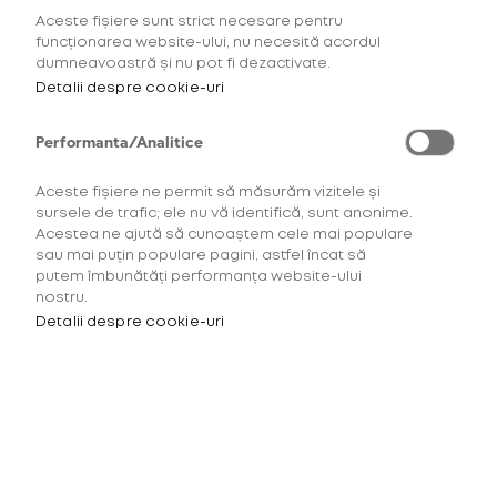
Aceste fișiere sunt strict necesare pentru
funcționarea website-ului, nu necesită acordul
dumneavoastră și nu pot fi dezactivate.
Detalii despre cookie-uri
1
Aroma
Gama Consumabile
T
Performanta/Analitice
Aceste fișiere ne permit să măsurăm vizitele și
sursele de trafic; ele nu vă identifică, sunt anonime.
Acestea ne ajută să cunoaștem cele mai populare
pentru HILO
ROOIBOS
pentru 
sau mai puțin populare pagini, astfel încat să
putem îmbunătăți performanța website-ului
nostru.
rivo™
Detalii despre cookie-uri
Scarlet Click
25,00 Lei
INTENSITATE AROMA:
3/5