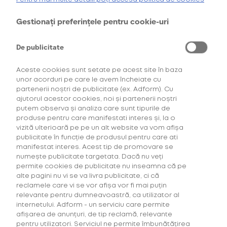
Cumpără primul tău Starter Kit cu
40% discount*
și deblochează
oferta de
6 pachete la preț de 3**
.
Gestionați preferințele pentru cookie-uri
Oferta 8
AFLĂ MAI MULTE
pachete la
pret de 6
De publicitate
*Ofertă valabilă în perioada 29.07.2026-29.08.2026, în limita stocului disponibil.
**Ofertă valabilă în perioada 29.07.2026-29.09.2026, în limita stocului disponibil.
Consultați regulamentele campaniilor
aici
și
aici
150,00 Lei
Aceste cookies sunt setate pe acest site în baza
unor acorduri pe care le avem încheiate cu
partenerii noștri de publicitate (ex. Adform). Cu
ajutorul acestor cookies, noi și partenerii noștri
CONFIGUREAZĂ
putem observa și analiza care sunt tipurile de
produse pentru care manifestati interes și, la o
vizită ulterioară pe pe un alt website va vom afișa
publicitate în funcție de produsul pentru care ati
manifestat interes. Acest tip de promovare se
numește publicitate targetata. Dacă nu veți
permite cookies de publicitate nu inseamna că pe
alte pagini nu vi se va livra publicitate, ci că
reclamele care vi se vor afișa vor fi mai puțin
Descoperă
relevante pentru dumneavoastră, ca utilizator al
internetului. Adform - un serviciu care permite
consumabilele
afișarea de anunțuri, de tip reclamă, relevante
create exclusiv
pentru utilizatori. Serviciul ne permite îmbunătățirea