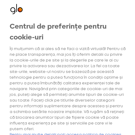
Centrul de preferințe pentru
Consumabile
Oferte exclusive
cookie-uri
pentru utilizatorii noi
Îți mulțumim că ai ales să ne faci o vizită virtuală! Pentru că
ne place transparența, mai jos îți oferim detalii cu privire
la cookie-urile de pe site și la alegerile pe care le ai cu
privire la activarea sau dezactivarea lor. La fel ca toate
Descoperă
site-urile, website-ul nostru se bazează pe această
consumabilele
tehnologie pentru a putea funcționa în condiții optime și
virto™ și rivo™
pentru a putea îmbunătăți calitatea experienței tale de
navigare. Navigând prin categoriile de cookie-uri de mai
Prinde cele mai bune
jos, puteți alege să permiteți anumite tipuri de cookie-uri
oferte la gamele tale de
sau toate. Faceți click pe titlurile diverselor categorii
consumabile preferate.
pentru informații suplimentare despre acestea și pentru
a schimba setările noastre implicite. Vă rugăm să rețineți
că blocarea anumitor tipuri de fișiere cookie vă poate
influența experiența pe site și serviciile pe care vi le
putem oferi.
OFERTĂ
pentru HILO
Pentru mai multe detalii poți accesa politica de cookies