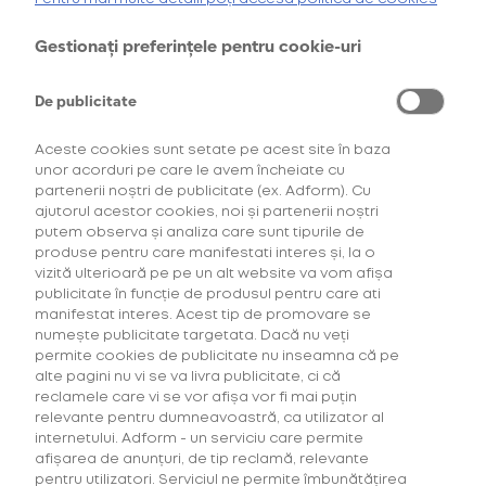
Cumpără primul tău Starter Kit cu
40% discount*
și deblochează
oferta de
6 pachete la preț de 3**
.
Gestionați preferințele pentru cookie-uri
Oferta 8
AFLĂ MAI MULTE
pachete la
pret de 6
De publicitate
*Ofertă valabilă în perioada 29.07.2026-29.08.2026, în limita stocului disponibil.
**Ofertă valabilă în perioada 29.07.2026-29.09.2026, în limita stocului disponibil.
Consultați regulamentele campaniilor
aici
și
aici
150,00 Lei
Aceste cookies sunt setate pe acest site în baza
unor acorduri pe care le avem încheiate cu
partenerii noștri de publicitate (ex. Adform). Cu
ajutorul acestor cookies, noi și partenerii noștri
CONFIGUREAZĂ
putem observa și analiza care sunt tipurile de
produse pentru care manifestati interes și, la o
vizită ulterioară pe pe un alt website va vom afișa
publicitate în funcție de produsul pentru care ati
manifestat interes. Acest tip de promovare se
numește publicitate targetata. Dacă nu veți
permite cookies de publicitate nu inseamna că pe
alte pagini nu vi se va livra publicitate, ci că
reclamele care vi se vor afișa vor fi mai puțin
Descoperă
relevante pentru dumneavoastră, ca utilizator al
internetului. Adform - un serviciu care permite
consumabilele
afișarea de anunțuri, de tip reclamă, relevante
create exclusiv
pentru utilizatori. Serviciul ne permite îmbunătățirea