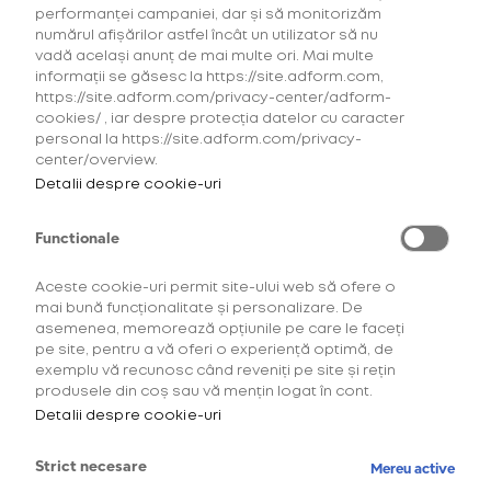
pentru glo™
performanței campaniei, dar și să monitorizăm
Hyper
numărul afișărilor astfel încât un utilizator să nu
vadă același anunț de mai multe ori. Mai multe
Explorează ofertele la
informații se găsesc la https://site.adform.com,
consumabilele neo™, veo™,
https://site.adform.com/privacy-center/adform-
Dunhill for glo™ Hyper și
cookies/ , iar despre protecția datelor cu caracter
KENT for glo™ Hyper.
personal la https://site.adform.com/privacy-
center/overview.
Detalii despre cookie-uri
OFERTĂ
pentru HYPER
Functionale
Aceste cookie-uri permit site-ului web să ofere o
Oferta 4
mai bună funcționalitate și personalizare. De
pachete la
asemenea, memorează opțiunile pe care le faceți
pret de 3
pe site, pentru a vă oferi o experiență optimă, de
exemplu vă recunosc când reveniți pe site și rețin
produsele din coș sau vă mențin logat în cont.
63,00 Lei
Detalii despre cookie-uri
Strict necesare
Mereu active
CONFIGUREAZĂ