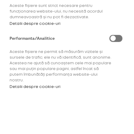
Aceste fișiere sunt strict necesare pentru
funcționarea website-ului, nu necesită acordul
dumneavoastră și nu pot fi dezactivate.
Detalii despre cookie-uri
2
Intensitatea tutunului
Aroma
Performanta/Analitice
Aceste fișiere ne permit să măsurăm vizitele și
sursele de trafic; ele nu vă identifică, sunt anonime.
Acestea ne ajută să cunoaștem cele mai populare
pentru HILO
ROOIBOS
pentru 
sau mai puțin populare pagini, astfel încat să
putem îmbunătăți performanța website-ului
nostru.
rivo™
Detalii despre cookie-uri
Scarlet Click
25,00 Lei
INTENSITATE AROMA:
3/5