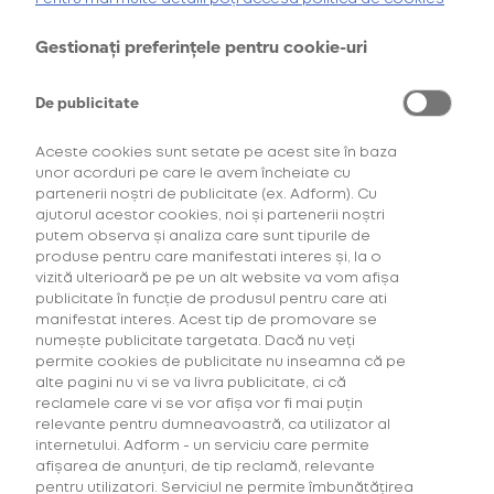
AFLĂ MAI MULTE
Gestionați preferințele pentru cookie-uri
*Ofertă valabilă în perioada 29.07.2026-29.08.2026, în limita stocului disponibil.
**Ofertă valabilă în perioada 29.07.2026-29.09.2026, în limita stocului disponibil.
Consultați regulamentele campaniilor
aici
și
aici
De publicitate
Aceste cookies sunt setate pe acest site în baza
unor acorduri pe care le avem încheiate cu
partenerii noștri de publicitate (ex. Adform). Cu
ajutorul acestor cookies, noi și partenerii noștri
putem observa și analiza care sunt tipurile de
produse pentru care manifestati interes și, la o
vizită ulterioară pe pe un alt website va vom afișa
publicitate în funcție de produsul pentru care ati
manifestat interes. Acest tip de promovare se
numește publicitate targetata. Dacă nu veți
permite cookies de publicitate nu inseamna că pe
alte pagini nu vi se va livra publicitate, ci că
reclamele care vi se vor afișa vor fi mai puțin
relevante pentru dumneavoastră, ca utilizator al
internetului. Adform - un serviciu care permite
afișarea de anunțuri, de tip reclamă, relevante
pentru utilizatori. Serviciul ne permite îmbunătățirea