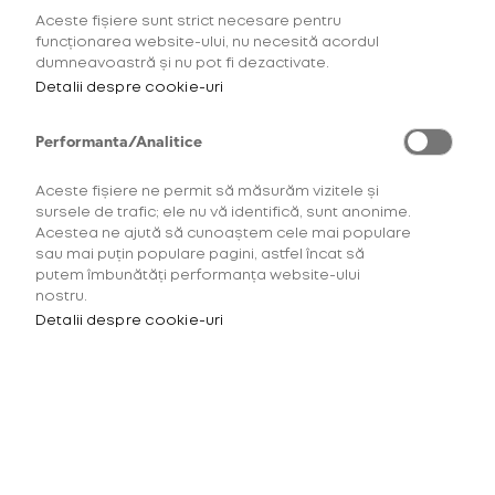
Aceste fișiere sunt strict necesare pentru
funcționarea website-ului, nu necesită acordul
dumneavoastră și nu pot fi dezactivate.
Detalii despre cookie-uri
Performanta/Analitice
Pentru a accesa acest site
Aceste fișiere ne permit să măsurăm vizitele și
trebuie să ai minimum 18 ani.
sursele de trafic; ele nu vă identifică, sunt anonime.
Acestea ne ajută să cunoaștem cele mai populare
Este necesar să îți confirmi
sau mai puțin populare pagini, astfel încat să
vârsta înainte de a continua.
putem îmbunătăți performanța website-ului
nostru.
Detalii despre cookie-uri
Te rugăm să confirmi*
Noua Ediție Limitată se
lansează în curând
AM PESTE 18 ANI
AM SUB 18 ANI
Hilo Plus cu un design exclusiv, inspirat de echipa
McLaren Racing