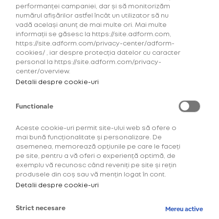
performanței campaniei, dar și să monitorizăm
numărul afișărilor astfel încât un utilizator să nu
vadă același anunț de mai multe ori. Mai multe
informații se găsesc la https://site.adform.com,
https://site.adform.com/privacy-center/adform-
cookies/ , iar despre protecția datelor cu caracter
personal la https://site.adform.com/privacy-
Din pasiunea pentru excelență ia
center/overview.
naștere
o ediție limitată, concepută să
Detalii despre cookie-uri
se facă
remarcată în orice moment
Functionale
Aceste cookie-uri permit site-ului web să ofere o
mai bună funcționalitate și personalizare. De
asemenea, memorează opțiunile pe care le faceți
pe site, pentru a vă oferi o experiență optimă, de
exemplu vă recunosc când reveniți pe site și rețin
produsele din coș sau vă mențin logat în cont.
Detalii despre cookie-uri
Strict necesare
Mereu active