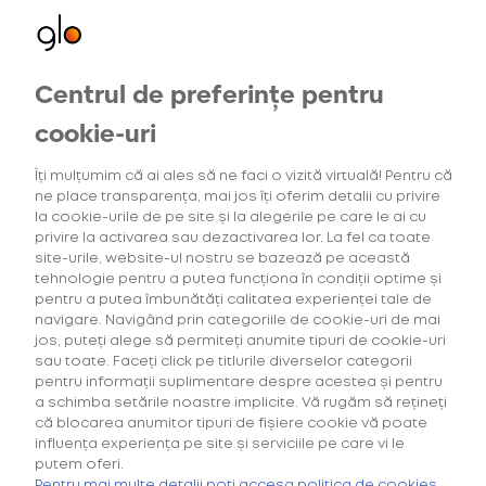
Oferte exclusive
Centrul de preferințe pentru
pentru utilizatorii noi
cookie-uri
Îți mulțumim că ai ales să ne faci o vizită virtuală! Pentru că
ne place transparența, mai jos îți oferim detalii cu privire
la cookie-urile de pe site și la alegerile pe care le ai cu
privire la activarea sau dezactivarea lor. La fel ca toate
site-urile, website-ul nostru se bazează pe această
tehnologie pentru a putea funcționa în condiții optime și
pentru a putea îmbunătăți calitatea experienței tale de
navigare. Navigând prin categoriile de cookie-uri de mai
jos, puteți alege să permiteți anumite tipuri de cookie-uri
sau toate. Faceți click pe titlurile diverselor categorii
pentru informații suplimentare despre acestea și pentru
a schimba setările noastre implicite. Vă rugăm să rețineți
că blocarea anumitor tipuri de fișiere cookie vă poate
influența experiența pe site și serviciile pe care vi le
putem oferi.
Cumpără primul tău Starter Kit cu
40% discount*
și deblochează
oferta de
6 pachete la preț de 3**
.
Pentru mai multe detalii poți accesa politica de cookies