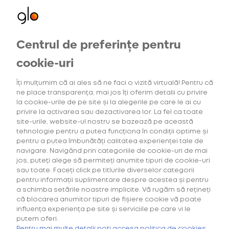
Oferte exclusive
Centrul de preferințe pentru
pentru utilizatorii noi
cookie-uri
Ai deja un cont?
Îți mulțumim că ai ales să ne faci o vizită virtuală! Pentru că
Dacă ai deja un cont pe una dintre platformele BAT
ne place transparența, mai jos îți oferim detalii cu privire
România (
www.vuse.com/ro/ro
,
www.velo.com/ro/ro
sau
la cookie-urile de pe site și la alegerile pe care le ai cu
one-up.me
), conectează-te cu aceleași date de
privire la activarea sau dezactivarea lor. La fel ca toate
autentificare.
site-urile, website-ul nostru se bazează pe această
tehnologie pentru a putea funcționa în condiții optime și
pentru a putea îmbunătăți calitatea experienței tale de
E-Mail
navigare. Navigând prin categoriile de cookie-uri de mai
jos, puteți alege să permiteți anumite tipuri de cookie-uri
sau toate. Faceți click pe titlurile diverselor categorii
pentru informații suplimentare despre acestea și pentru
a schimba setările noastre implicite. Vă rugăm să rețineți
Parolă
că blocarea anumitor tipuri de fișiere cookie vă poate
influența experiența pe site și serviciile pe care vi le
Cumpără primul tău Starter Kit cu
40% discount*
și deblochează
oferta de
6 pachete la preț de 3**
.
putem oferi.
Pentru mai multe detalii poți accesa politica de cookies