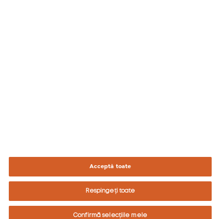
București Sectorul 1, Șoseaua București-Ploiești, nr. 1A,
Bucharest Business Park, Clădirea A (Etaj 3) și Clădirea
B2 (Etajele 3-4)
Certificat de înregistrare la registrul comerțului cu
seria B și nr. 5201158 din data de 05.03.2025
Număr de ordine în registrul comerțului
J1996007802400/ 05.03.2025
Cod CAEN pentru activitatea principală 4635, CUI
8808452
Acceptă toate
Respingeți toate
Directiva Consiliului CE 89/622/CEE:
Confirmă selecțiile mele