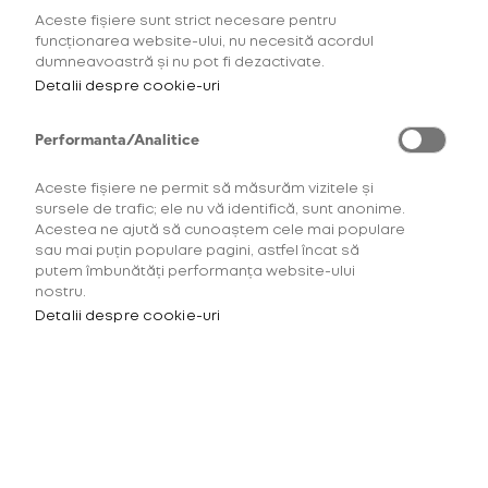
strict consumatorilor peste 18 ani.
Aceste fișiere sunt strict necesare pentru
funcționarea website-ului, nu necesită acordul
Lumea glo™
dumneavoastră și nu pot fi dezactivate.
Detalii despre cookie-uri
Linkuri utile
Performanta/Analitice
Suport
Aceste fișiere ne permit să măsurăm vizitele și
sursele de trafic; ele nu vă identifică, sunt anonime.
Acestea ne ajută să cunoaștem cele mai populare
HTML SITEMAP
sau mai puțin populare pagini, astfel încat să
putem îmbunătăți performanța website-ului
nostru.
Detalii despre cookie-uri
Unde ne găsești
British American Tobacco (Romania) Trading SRL