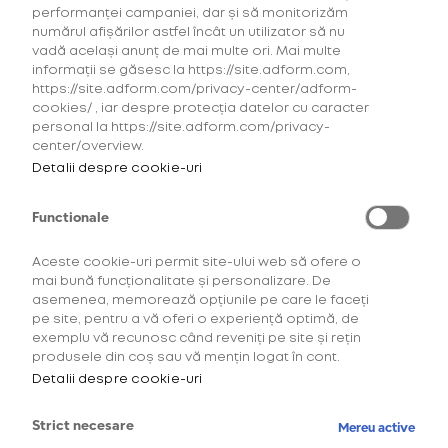
performanței campaniei, dar și să monitorizăm
numărul afișărilor astfel încât un utilizator să nu
vadă același anunț de mai multe ori. Mai multe
informații se găsesc la https://site.adform.com,
Pentru a accesa acest site
https://site.adform.com/privacy-center/adform-
glo™ încălzește tutunul fără să îl ardă. Generează un aerosol cu gust de
cookies/ , iar despre protecția datelor cu caracter
trebuie să ai minimum 18 ani.
tutun, cu mai puțin miros și fără scrum, comparativ cu fumatul unei
personal la https://site.adform.com/privacy-
țigarete convenționale. Afirmația este valabilă pentru dispozitivele
Este necesar să îți confirmi
center/overview.
Hyper, X2, Air și Pro. glo™ este un dispozitiv electronic ce se utilizează
împreună cu consumabilele compatibile ce conțin nicotină, o substanță
vârsta înainte de a continua.
Detalii despre cookie-uri
ce creează dependență. Este destinat consumatorilor peste 18 ani.
Acest produs nu este lipsit de riscuri.
Functionale
Te rugăm să confirmi*
Aceste cookie-uri permit site-ului web să ofere o
mai bună funcționalitate și personalizare. De
AM PESTE 18 ANI
asemenea, memorează opțiunile pe care le faceți
pe site, pentru a vă oferi o experiență optimă, de
exemplu vă recunosc când reveniți pe site și rețin
AM SUB 18 ANI
produsele din coș sau vă mențin logat în cont.
Detalii despre cookie-uri
Shop
*Aceste produse din tutun dăunează sănătății
Strict necesare
Mereu active
și creează dependență. Produse destinate
Descoperă produsele