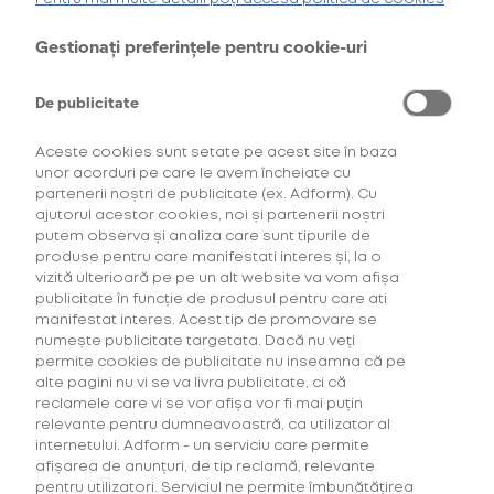
AFLĂ MAI MULTE
Acest site este protejat de reCAPTCHA și se aplică
Gestionați preferințele pentru cookie-uri
*Ofertă valabilă în perioada 29.07.2026-29.08.2026, în limita stocului disponibil.
**Ofertă valabilă în perioada 29.07.2026-29.09.2026, în limita stocului disponibil.
Politica de confidențialitate
și
Termeni și condiții
Consultați regulamentele campaniilor
aici
și
aici
De publicitate
CONECTARE
Aceste cookies sunt setate pe acest site în baza
unor acorduri pe care le avem încheiate cu
AM UITAT PAROLA
partenerii noștri de publicitate (ex. Adform). Cu
ajutorul acestor cookies, noi și partenerii noștri
putem observa și analiza care sunt tipurile de
SAU
produse pentru care manifestati interes și, la o
vizită ulterioară pe pe un alt website va vom afișa
publicitate în funcție de produsul pentru care ati
Creează un cont nou
manifestat interes. Acest tip de promovare se
numește publicitate targetata. Dacă nu veți
permite cookies de publicitate nu inseamna că pe
Creează-ți un cont de utilizator pentru a putea cumpăra
alte pagini nu vi se va livra publicitate, ci că
din magazinele online BAT Romania
reclamele care vi se vor afișa vor fi mai puțin
(
www.vuse.com/ro/ro
,
www.velo.com/ro/ro
sau
www.one-
relevante pentru dumneavoastră, ca utilizator al
up.me
)
internetului. Adform - un serviciu care permite
afișarea de anunțuri, de tip reclamă, relevante
CREEAZĂ
CONT NOU
pentru utilizatori. Serviciul ne permite îmbunătățirea