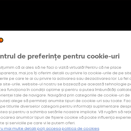
Oferte exclusive
pentru utilizatorii noi
etter
Abonament +Plus
OneUp
ntrul de preferințe pentru cookie-uri
ulțumim că ai ales să ne faci o vizită virtuală! Pentru că ne place
parența, mai jos îți oferim detalii cu privire la cookie-urile de pe site
rile pe care le ai cu privire la activarea sau dezactivarea lor. La fel 
Ai deja un cont?
e site-urile, website-ul nostru se bazează pe această tehnologie p
tea funcționa în condiții optime și pentru a putea îmbunătăți calitat
Dacă ai deja un cont pe una dintre platformele BAT România
rienței tale de navigare. Navigând prin categoriile de cookie-uri de
(
www.vuse.com/ro/ro
,
www.velo.com/ro/ro
sau
one-up.me
),
 puteți alege să permiteți anumite tipuri de cookie-uri sau toate. Fac
conectează-te cu aceleași date de autentificare.
k pe titlurile diverselor categorii pentru informații suplimentare desp
tea și pentru a schimba setările noastre implicite. Vă rugăm să reți
locarea anumitor tipuri de fișiere cookie vă poate influența experie
te și serviciile pe care vi le putem oferi.
ru mai multe detalii poți accesa politica de cookies