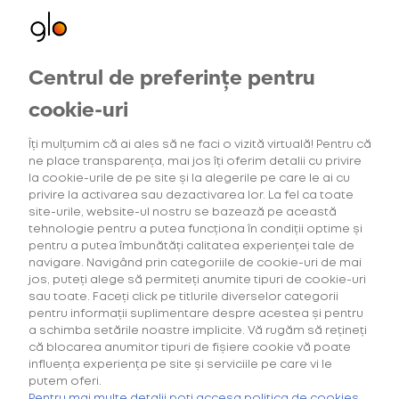
Oferte exclusive
pentru utilizatorii noi
Centrul de preferințe pentru
cookie-uri
ÎNREGISTRARE
Îți mulțumim că ai ales să ne faci o vizită virtuală! Pentru că
Am deja cont, vreau să mă
conectez
ne place transparența, mai jos îți oferim detalii cu privire
la cookie-urile de pe site și la alegerile pe care le ai cu
privire la activarea sau dezactivarea lor. La fel ca toate
site-urile, website-ul nostru se bazează pe această
tehnologie pentru a putea funcționa în condiții optime și
pentru a putea îmbunătăți calitatea experienței tale de
E-mail
navigare. Navigând prin categoriile de cookie-uri de mai
jos, puteți alege să permiteți anumite tipuri de cookie-uri
sau toate. Faceți click pe titlurile diverselor categorii
pentru informații suplimentare despre acestea și pentru
a schimba setările noastre implicite. Vă rugăm să rețineți
Parolă
că blocarea anumitor tipuri de fișiere cookie vă poate
Cumpără primul tău Starter Kit cu
40% discount*
și deblochează
influența experiența pe site și serviciile pe care vi le
oferta de
6 pachete la preț de 3**
.
putem oferi.
Pentru mai multe detalii poți accesa politica de cookies