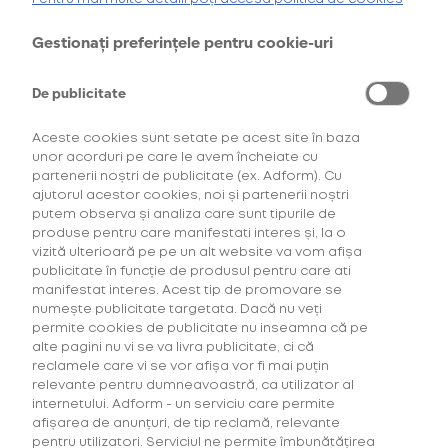
AFLĂ MAI MULTE
Complexitatea parolei:
Nicio parolă
*Ofertă valabilă în perioada 29.07.2026-29.08.2026, în limita stocului disponibil.
Gestionați preferințele pentru cookie-uri
**Ofertă valabilă în perioada 29.07.2026-29.09.2026, în limita stocului disponibil.
Consultați regulamentele campaniilor
aici
și
aici
Confirmă Parolă
De publicitate
Aceste cookies sunt setate pe acest site în baza
unor acorduri pe care le avem încheiate cu
partenerii noștri de publicitate (ex. Adform). Cu
ajutorul acestor cookies, noi și partenerii noștri
putem observa și analiza care sunt tipurile de
CONTINUĂ
produse pentru care manifestati interes și, la o
vizită ulterioară pe pe un alt website va vom afișa
publicitate în funcție de produsul pentru care ati
manifestat interes. Acest tip de promovare se
numește publicitate targetata. Dacă nu veți
glo™ încălzește tutunul fără să îl ardă. Generează un aerosol cu gust de
permite cookies de publicitate nu inseamna că pe
tutun, cu mai puțin miros și fără scrum, comparativ cu fumatul unei
alte pagini nu vi se va livra publicitate, ci că
țigarete convenționale. Afirmația este valabilă pentru dispozitivele
reclamele care vi se vor afișa vor fi mai puțin
Hyper, X2, Air și Pro. glo™ este un dispozitiv electronic ce se utilizează
împreună cu consumabilele compatibile ce conțin nicotină, o substanță
relevante pentru dumneavoastră, ca utilizator al
ce creează dependență. Este destinat consumatorilor peste 18 ani.
internetului. Adform - un serviciu care permite
Acest produs nu este lipsit de riscuri.
Pentru a accesa acest site
afișarea de anunțuri, de tip reclamă, relevante
trebuie să ai minimum 18 ani.
pentru utilizatori. Serviciul ne permite îmbunătățirea