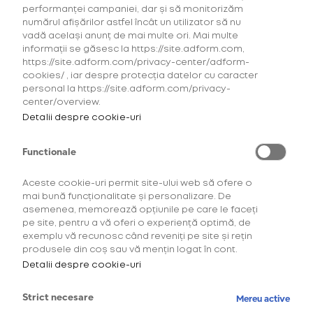
performanței campaniei, dar și să monitorizăm
Este necesar să îți confirmi
numărul afișărilor astfel încât un utilizator să nu
vârsta înainte de a continua.
vadă același anunț de mai multe ori. Mai multe
informații se găsesc la https://site.adform.com,
https://site.adform.com/privacy-center/adform-
Te rugăm să confirmi*
cookies/ , iar despre protecția datelor cu caracter
personal la https://site.adform.com/privacy-
center/overview.
Shop
Detalii despre cookie-uri
AM PESTE 18 ANI
Descoperă produsele
Functionale
AM SUB 18 ANI
Aceste cookie-uri permit site-ului web să ofere o
Lumea glo™
mai bună funcționalitate și personalizare. De
*Aceste produse din tutun dăunează sănătății
asemenea, memorează opțiunile pe care le faceți
și creează dependență. Produse destinate
pe site, pentru a vă oferi o experiență optimă, de
Linkuri utile
strict consumatorilor peste 18 ani.
exemplu vă recunosc când reveniți pe site și rețin
produsele din coș sau vă mențin logat în cont.
Detalii despre cookie-uri
Suport
Strict necesare
Mereu active