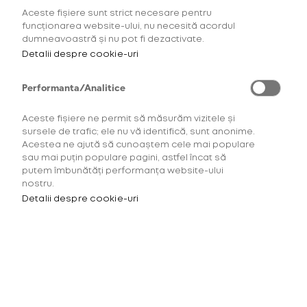
HTML SITEMAP
Aceste fișiere sunt strict necesare pentru
funcționarea website-ului, nu necesită acordul
dumneavoastră și nu pot fi dezactivate.
Detalii despre cookie-uri
Unde ne găsești
Performanta/Analitice
Aceste fișiere ne permit să măsurăm vizitele și
sursele de trafic; ele nu vă identifică, sunt anonime.
British American Tobacco (Romania) Trading SRL
Acestea ne ajută să cunoaștem cele mai populare
sau mai puțin populare pagini, astfel încat să
București Sectorul 1, Șoseaua București-Ploiești, nr. 1A,
putem îmbunătăți performanța website-ului
Bucharest Business Park, Clădirea A (Etaj 3) și Clădirea
nostru.
B2 (Etajele 3-4)
Detalii despre cookie-uri
Certificat de înregistrare la registrul comerțului cu
seria B și nr. 5201158 din data de 05.03.2025
Număr de ordine în registrul comerțului
J1996007802400/ 05.03.2025
Cod CAEN pentru activitatea principală 4635, CUI
8808452