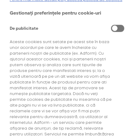
Tobacco
21,00 Lei
Gestionați preferințele pentru cookie-uri
INTENSITATE TUTUN: 2/5
De publicitate
Cumpără primul tău Starter Kit cu
40% discount*
și deblochează
oferta de
6 pachete la preț de 3**
.
Aceste cookies sunt setate pe acest site în baza
AFLĂ MAI MULTE
unor acorduri pe care le avem încheiate cu
partenerii noștri de publicitate (ex. Adform). Cu
*Ofertă valabilă în perioada 29.07.2026-29.08.2026, în limita stocului disponibil.
**Ofertă valabilă în perioada 29.07.2026-29.09.2026, în limita stocului disponibil.
ajutorul acestor cookies, noi și partenerii noștri
Consultați regulamentele campaniilor
aici
și
aici
putem observa și analiza care sunt tipurile de
SELECTEAZĂ CANTITATEA
produse pentru care manifestati interes și, la o
vizită ulterioară pe pe un alt website va vom afișa
publicitate în funcție de produsul pentru care ati
manifestat interes. Acest tip de promovare se
numește publicitate targetata. Dacă nu veți
permite cookies de publicitate nu inseamna că pe
alte pagini nu vi se va livra publicitate, ci că
pentru HYPER
TUTUN
reclamele care vi se vor afișa vor fi mai puțin
relevante pentru dumneavoastră, ca utilizator al
internetului. Adform - un serviciu care permite
afișarea de anunțuri, de tip reclamă, relevante
pentru utilizatori. Serviciul ne permite îmbunătățirea