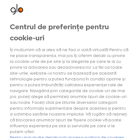
Centrul de preferințe pentru
cookie-uri
Îți mulțumim că ai ales să ne faci o vizită virtuală! Pentru că
ne place transparența, mai jos îți oferim detalii cu privire
Oferte exclusive
Home
la cookie-urile de pe site și la alegerile pe care le ai cu
privire la activarea sau dezactivarea lor. La fel ca toate
Rezultatele căutarii pentru: 'WA 0852 2611 9277
pentru utilizatorii noi
site-urile, website-ul nostru se bazează pe această
Design Interior Lemari HPL Full Plafon WIlayah Bogor
tehnologie pentru a putea funcționa în condiții optime și
Utara Kota Bogor'
pentru a putea îmbunătăți calitatea experienței tale de
navigare. Navigând prin categoriile de cookie-uri de mai
jos, puteți alege să permiteți anumite tipuri de cookie-uri
pentru HYPER
TUTUN
sau toate. Faceți click pe titlurile diverselor categorii
pentru informații suplimentare despre acestea și pentru
a schimba setările noastre implicite. Vă rugăm să rețineți
că blocarea anumitor tipuri de fișiere cookie vă poate
influența experiența pe site și serviciile pe care vi le
Dunhill for glo™
putem oferi.
Hyper Copper
Pentru mai multe detalii poți accesa politica de cookies