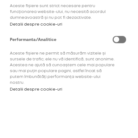
Aceste fișiere sunt strict necesare pentru
funcționarea website-ului, nu necesită acordul
dumneavoastră și nu pot fi dezactivate.
KENT for glo™ Hyper
Detalii despre cookie-uri
Tobacco
21,00 Lei
Performanta/Analitice
INTENSITATE TUTUN: 3/5
Aceste fișiere ne permit să măsurăm vizitele și
sursele de trafic; ele nu vă identifică, sunt anonime.
Acestea ne ajută să cunoaștem cele mai populare
sau mai puțin populare pagini, astfel încat să
putem îmbunătăți performanța website-ului
nostru.
Detalii despre cookie-uri
SELECTEAZĂ CANTITATEA
pentru HYPER
ROOIBOS