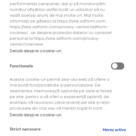
performanței campaniei, dar și să monitorizăm
Dunhill for glo™
numărul afișărilor astfel încât un utilizator să nu
Hyper Obsidian
vadă același anunț de mai multe ori. Mai multe
Tobacco
informații se găsesc la https://site.adform.com,
21,00 Lei
https://site.adform.com/privacy-center/adform-
cookies/ , iar despre protecția datelor cu caracter
personal la https://site.adform.com/privacy-
INTENSITATE TUTUN: 3/5
center/overview.
Detalii despre cookie-uri
Functionale
Aceste cookie-uri permit site-ului web să ofere o
SELECTEAZĂ CANTITATEA
mai bună funcționalitate și personalizare. De
asemenea, memorează opțiunile pe care le faceți
pe site, pentru a vă oferi o experiență optimă, de
exemplu vă recunosc când reveniți pe site și rețin
produsele din coș sau vă mențin logat în cont.
Detalii despre cookie-uri
pentru HYPER
TUTUN
Strict necesare
Mereu active