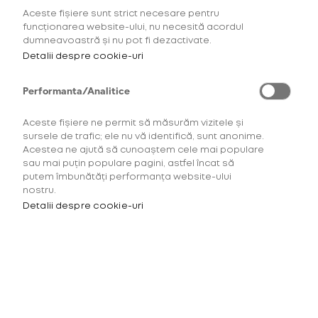
Aceste fișiere sunt strict necesare pentru
funcționarea website-ului, nu necesită acordul
Citește mai mult...
dumneavoastră și nu pot fi dezactivate.
Detalii despre cookie-uri
22 August 2022
Nothing But Thieves și Orchestra
Performanta/Analitice
Simfonică București s-au reunit pentru
Summer Well 2022
Aceste fișiere ne permit să măsurăm vizitele și
sursele de trafic; ele nu vă identifică, sunt anonime.
Acestea ne ajută să cunoaștem cele mai populare
Distracție
sau mai puțin populare pagini, astfel încat să
putem îmbunătăți performanța website-ului
Festival Compendium
nostru.
Detalii despre cookie-uri