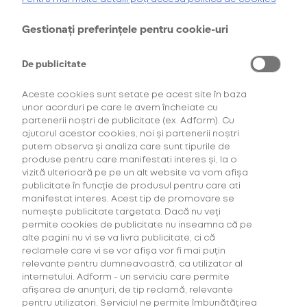
Cumpără primul tău Starter Kit cu
40% discount*
și deblochează
oferta de
6 pachete la preț de 3**
.
Gestionați preferințele pentru cookie-uri
AFLĂ MAI MULTE
De publicitate
*Ofertă valabilă în perioada 29.07.2026-29.08.2026, în limita stocului disponibil.
**Ofertă valabilă în perioada 29.07.2026-29.09.2026, în limita stocului disponibil.
Consultați regulamentele campaniilor
aici
și
aici
Aceste cookies sunt setate pe acest site în baza
unor acorduri pe care le avem încheiate cu
partenerii noștri de publicitate (ex. Adform). Cu
ajutorul acestor cookies, noi și partenerii noștri
putem observa și analiza care sunt tipurile de
Instalațiile de artă sunt fără îndoială cele care apar
produse pentru care manifestati interes și, la o
cel mai frecvent în fotografiile de pe profilul
vizită ulterioară pe pe un alt website va vom afișa
participantului Summer Well. Pentru că este
publicitate în funcție de produsul pentru care ati
manifestat interes. Acest tip de promovare se
cunoscut drept un festival cu înclinație către artă, și
numește publicitate targetata. Dacă nu veți
anul acesta, arta a ocupat un loc important pe
permite cookies de publicitate nu inseamna că pe
harta evenimentului, atât proiecte ale unor artiști
alte pagini nu vi se va livra publicitate, ci că
notorii care au vizitat festivalul și în trecut, dar și cu
Citește mai mult...
reclamele care vi se vor afișa vor fi mai puțin
artiști noi.
relevante pentru dumneavoastră, ca utilizator al
internetului. Adform - un serviciu care permite
25 August 2022
afișarea de anunțuri, de tip reclamă, relevante
3 motive să te bucuri de toamnă la Fall
pentru utilizatori. Serviciul ne permite îmbunătățirea