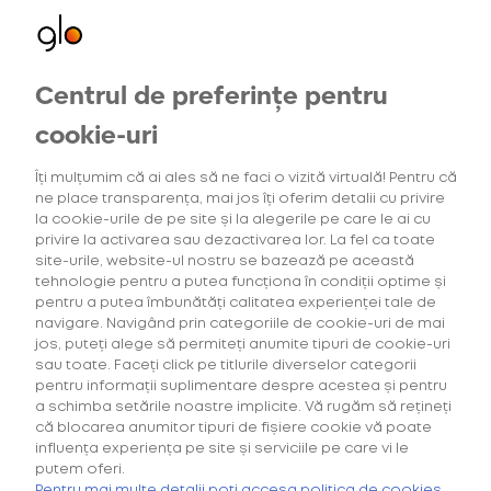
Centrul de preferințe pentru
Toate
Distracție
Cultură
Universul
Oameni
glo
Oferte exclusive
cookie-uri
pentru utilizatorii noi
Îți mulțumim că ai ales să ne faci o vizită virtuală! Pentru că
ne place transparența, mai jos îți oferim detalii cu privire
la cookie-urile de pe site și la alegerile pe care le ai cu
Articole recente
privire la activarea sau dezactivarea lor. La fel ca toate
site-urile, website-ul nostru se bazează pe această
tehnologie pentru a putea funcționa în condiții optime și
pentru a putea îmbunătăți calitatea experienței tale de
27 August 2022
navigare. Navigând prin categoriile de cookie-uri de mai
Make it ARTsy: o trecere in revistă a
jos, puteți alege să permiteți anumite tipuri de cookie-uri
instalațiilor de artă
sau toate. Faceți click pe titlurile diverselor categorii
pentru informații suplimentare despre acestea și pentru
a schimba setările noastre implicite. Vă rugăm să rețineți
că blocarea anumitor tipuri de fișiere cookie vă poate
Distracție
influența experiența pe site și serviciile pe care vi le
putem oferi.
Festival Compendium
Pentru mai multe detalii poți accesa politica de cookies