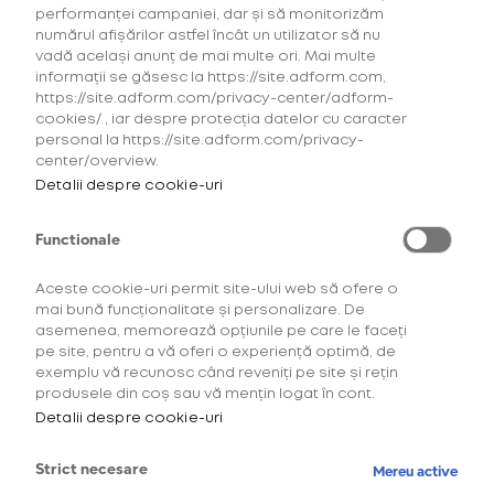
in Love Festival
performanței campaniei, dar și să monitorizăm
numărul afișărilor astfel încât un utilizator să nu
vadă același anunț de mai multe ori. Mai multe
informații se găsesc la https://site.adform.com,
Distracție
https://site.adform.com/privacy-center/adform-
cookies/ , iar despre protecția datelor cu caracter
Festivaluri
personal la https://site.adform.com/privacy-
center/overview.
Detalii despre cookie-uri
Functionale
Aceste cookie-uri permit site-ului web să ofere o
mai bună funcționalitate și personalizare. De
asemenea, memorează opțiunile pe care le faceți
pe site, pentru a vă oferi o experiență optimă, de
exemplu vă recunosc când reveniți pe site și rețin
Cine spune că vara este cel mai iubit sezon, nu a
produsele din coș sau vă mențin logat în cont.
trăit încă experiența Fall in Love Festival la Palatul
Detalii despre cookie-uri
Mogoșoaia. Noi însă ți-am pregătit 3 motive să te
îndrăgostești de noul sezon la festival.
Strict necesare
Mereu active