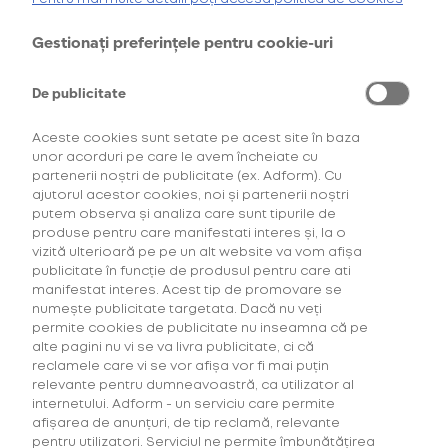
Cumpără primul tău Starter Kit cu
40% discount*
și deblochează
oferta de
6 pachete la preț de 3**
.
Gestionați preferințele pentru cookie-uri
AFLĂ MAI MULTE
De publicitate
*Ofertă valabilă în perioada 29.07.2026-29.08.2026, în limita stocului disponibil.
**Ofertă valabilă în perioada 29.07.2026-29.09.2026, în limita stocului disponibil.
Consultați regulamentele campaniilor
aici
și
aici
Aceste cookies sunt setate pe acest site în baza
unor acorduri pe care le avem încheiate cu
partenerii noștri de publicitate (ex. Adform). Cu
ajutorul acestor cookies, noi și partenerii noștri
putem observa și analiza care sunt tipurile de
Cuvântul festival ascunde mult mai multe
produse pentru care manifestati interes și, la o
experiențe decât concertele live. De la oamenii pe
vizită ulterioară pe pe un alt website va vom afișa
care îi cunoști, până la mâncarea pe care o
publicitate în funcție de produsul pentru care ati
manifestat interes. Acest tip de promovare se
descoperi. De la locurile unde alegi să te relaxezi,
numește publicitate targetata. Dacă nu veți
până la băuturile cu care alegi să-ți asortezi starea.
permite cookies de publicitate nu inseamna că pe
alte pagini nu vi se va livra publicitate, ci că
Citește mai mult...
reclamele care vi se vor afișa vor fi mai puțin
relevante pentru dumneavoastră, ca utilizator al
internetului. Adform - un serviciu care permite
8 Septembrie 2022
afișarea de anunțuri, de tip reclamă, relevante
Artiștii emergenți ai Summer Well
pentru utilizatori. Serviciul ne permite îmbunătățirea