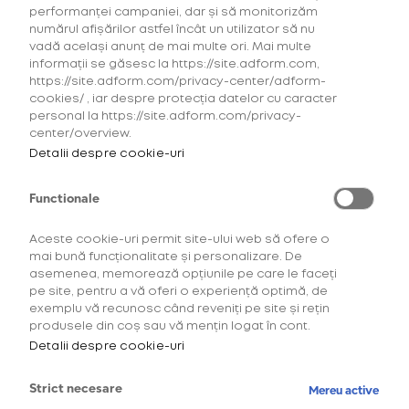
performanței campaniei, dar și să monitorizăm
numărul afișărilor astfel încât un utilizator să nu
vadă același anunț de mai multe ori. Mai multe
informații se găsesc la https://site.adform.com,
Distracție
https://site.adform.com/privacy-center/adform-
cookies/ , iar despre protecția datelor cu caracter
Festival Compendium
personal la https://site.adform.com/privacy-
center/overview.
Detalii despre cookie-uri
Functionale
Aceste cookie-uri permit site-ului web să ofere o
mai bună funcționalitate și personalizare. De
asemenea, memorează opțiunile pe care le faceți
pe site, pentru a vă oferi o experiență optimă, de
exemplu vă recunosc când reveniți pe site și rețin
Motivele pentru care mergem la festival sunt
produsele din coș sau vă mențin logat în cont.
diferite. Unii dintre noi vrem să ne auzim artistul
Detalii despre cookie-uri
preferat care concertează pentru prima dată în
România, alții vrem să ne bucurăm pur și simplu de
Strict necesare
Mereu active
un moment de respiro într-un loc magic. Ei bine, pe