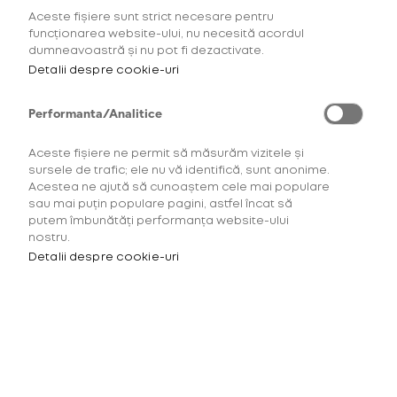
Domeniul Știrbey s-a întâmplat ceva mai mult de
Aceste fișiere sunt strict necesare pentru
funcționarea website-ului, nu necesită acordul
atât.
Citește mai mult...
dumneavoastră și nu pot fi dezactivate.
Detalii despre cookie-uri
6 Septembrie 2022
Armonie în opoziție - diversitatea
Performanta/Analitice
publicului la Summer Well
Aceste fișiere ne permit să măsurăm vizitele și
sursele de trafic; ele nu vă identifică, sunt anonime.
Acestea ne ajută să cunoaștem cele mai populare
Distracție
sau mai puțin populare pagini, astfel încat să
putem îmbunătăți performanța website-ului
Festival Compendium
nostru.
Detalii despre cookie-uri