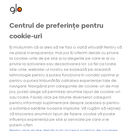
Centrul de preferințe pentru
Toate
Distracție
Cultură
Universul
Oameni
glo
Oferte exclusive
cookie-uri
pentru utilizatorii noi
Îți mulțumim că ai ales să ne faci o vizită virtuală! Pentru că
ne place transparența, mai jos îți oferim detalii cu privire
la cookie-urile de pe site și la alegerile pe care le ai cu
Articole recente
privire la activarea sau dezactivarea lor. La fel ca toate
site-urile, website-ul nostru se bazează pe această
tehnologie pentru a putea funcționa în condiții optime și
pentru a putea îmbunătăți calitatea experienței tale de
12 Septembrie 2022
navigare. Navigând prin categoriile de cookie-uri de mai
Cocktails with a twist by glo™
jos, puteți alege să permiteți anumite tipuri de cookie-uri
sau toate. Faceți click pe titlurile diverselor categorii
pentru informații suplimentare despre acestea și pentru
a schimba setările noastre implicite. Vă rugăm să rețineți
că blocarea anumitor tipuri de fișiere cookie vă poate
Distracție
influența experiența pe site și serviciile pe care vi le
putem oferi.
Festival Compendium
Pentru mai multe detalii poți accesa politica de cookies